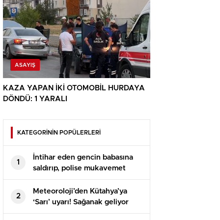
ASAYIŞ
KAZA YAPAN İKİ OTOMOBİL HURDAYA
DÖNDÜ: 1 YARALI
KATEGORİNİN POPÜLERLERİ
İntihar eden gencin babasına
1
saldırıp, polise mukavemet
eden 6 şüpheli gözaltına alındı
Meteoroloji’den Kütahya’ya
2
‘Sarı’ uyarı! Sağanak geliyor