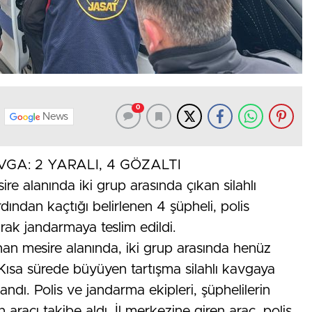
0
News
GA: 2 YARALI, 4 GÖZALTI
ire alanında iki grup arasında çıkan silahlı
dından kaçtığı belirlenen 4 şüpheli, polis
rak jandarmaya teslim edildi.
unan mesire alanında, iki grup arasında henüz
 Kısa sürede büyüyen tartışma silahlı kavgaya
andı. Polis ve jandarma ekipleri, şüphelilerin
n aracı takibe aldı. İl merkezine giren araç, polis