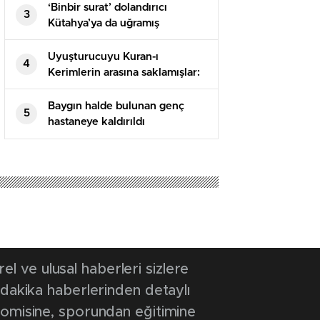
‘Binbir surat’ dolandırıcı
3
Kütahya’ya da uğramış
Uyuşturucuyu Kuran-ı
4
Kerimlerin arasına saklamışlar:
5 tutuklama
Baygın halde bulunan genç
5
hastaneye kaldırıldı
 ve ulusal haberleri sizlere
 dakika haberlerinden detaylı
onomisine, sporundan eğitimine