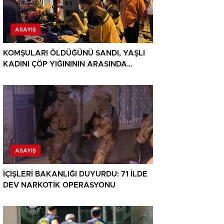
ASAYIŞ
KOMŞULARI ÖLDÜĞÜNÜ SANDI, YAŞLI
KADINI ÇÖP YIĞINININ ARASINDA
BULUNDU
ASAYIŞ
İÇİŞLERİ BAKANLIĞI DUYURDU: 71 İLDE
DEV NARKOTİK OPERASYONU