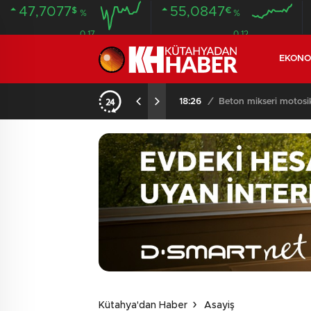
47,7077
55,0847
$
€
%
%
0.17
0.12
EKONO
KOMŞULARI ÖLDÜĞÜNÜ SANDI, YAŞLI KADINI ÇÖP YIĞINININ ARASINDA BULUNDU
18:26
/
Beton mikseri motosikle
Kütahya'dan Haber
Asayiş