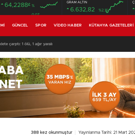
GRAM ALTIN
Ç
64,2288
£
%
6.632,82
%2,16
0.07
MI
GÜNCEL
SPOR
VIDEO HABER
KÜTAHYA GAZETELERI
te çarptı: 1 ölü, 1 ağır yaralı
388 kez okunmuştur
Yayınlanma Tarihi: 21 Mart 20