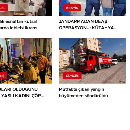
CEL
ASAYIŞ
ılı esnaftan kutsal
JANDARMADAN DEAŞ
arda leblebi ikramı
OPERASYONU: KÜTAHYA
DAHİL 30 İLDE 104 GÖZALTI
YIŞ
GÜNCEL
LARI ÖLDÜĞÜNÜ
Mutfakta çıkan yangın
 YAŞLI KADINI ÇÖP
büyümeden söndürüldü
ININ ARASINDA
NDU