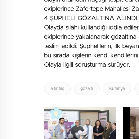
ekiplerince Zafertepe Mahallesi Z
4 ŞÜPHELİ GÖZALTINA ALINDI
Olayda silahı kullandığı iddia edilen
ekiplerince yakalanarak gözaltına 
teslim edildi. Şüphelilerin, ilk beya
bu sırada kişilerin kendi kendilerin
Olayla ilgili soruşturma sürüyor.
altıntaş
gözaltı
Kütahya