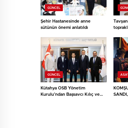
GÜNCEL
GÜN
Şehir Hastanesinde anne
Tavşanl
sütünün önemi anlatıldı
toprakl
GÜNCEL
ASA
Kütahya OSB Yönetim
KOMŞU
Kurulu’ndan Başsavcı Kılıç ve
SANDI,
MHP İl Başkanı Türker’e ziyaret
YIĞIN
BULU