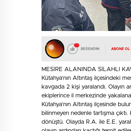
BEĞENDİM
ABONE OL
MESİRE ALANINDA SİLAHLI KAV
Kütahya’nın Altıntaş ilçesindeki mes
kavgada 2 kişi yaralandı. Olayın ar
ekiplerince il merkezinde yakalana
Kütahya’nın Altıntaş ilçesinde bul
bilinmeyen nedenle tartışma çıktı.
dönüştü. Olayda R.A. ile E.E. yaral
olayın ardından kaçtığı tespit edile