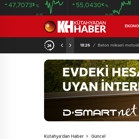
47,7073
55,0430
$
€
%
%
0.17
0.05
EKONO
KOMŞULARI ÖLDÜĞÜNÜ SANDI, YAŞLI KADINI ÇÖP YIĞINININ ARASINDA BULUNDU
18:26
/
Beton mikseri motosikle
Kütahya'dan Haber
Güncel