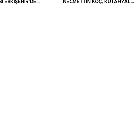
İ ESKİŞEHİR’DE
NECMETTİN KOÇ, KÜTAHYALI
SEVERLERLE
ŞEHİT AİLELERİ VE GAZİLERİ
ŞUYOR
AĞIRLADI