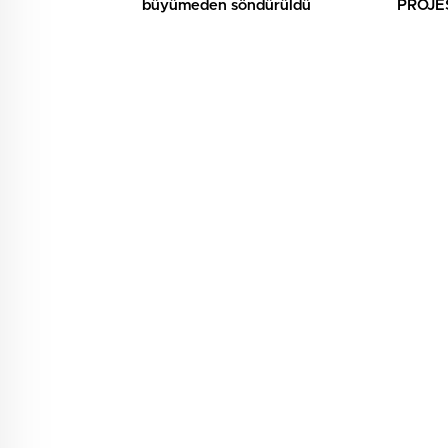
büyümeden söndürüldü
PROJES
SANAT
BULU