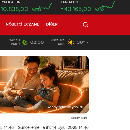
EYREK ALTIN
TAM ALTIN
10.838,00
43.165,00
%1,93
%1,92
NÖBETÇI ECZANE
DIĞER
SABAH
KÜTAHYA
02:00
30°
14:35
/
HASTANEDEN FİRAR EDEN MAHKUM OTOGARDA YA
VAKTI
AÇIK
Reklam Alanı
25 14:46
- Güncelleme Tarihi: 14 Eylül 2025 14:46