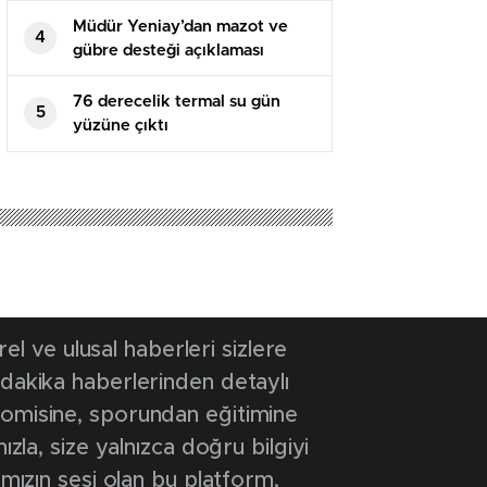
Müdür Yeniay’dan mazot ve
4
gübre desteği açıklaması
76 derecelik termal su gün
5
yüzüne çıktı
 ve ulusal haberleri sizlere
 dakika haberlerinden detaylı
onomisine, sporundan eğitimine
ızla, size yalnızca doğru bilgiyi
ımızın sesi olan bu platform,