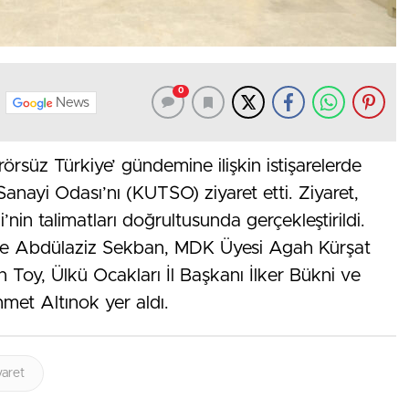
0
News
erörsüz Türkiye’ gündemine ilişkin istişarelerde
anayi Odası’nı (KUTSO) ziyaret etti. Ziyaret,
in talimatları doğrultusunda gerçekleştirildi.
ve Abdülaziz Sekban, MDK Üyesi Agah Kürşat
Toy, Ülkü Ocakları İl Başkanı İlker Bükni ve
met Altınok yer aldı.
yaret