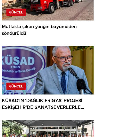
GÜNCEL
Mutfakta çıkan yangın büyümeden
söndürüldü
GÜNCEL
KÜSAD’IN ‘DAĞLIK FRİGYA’ PROJESİ
ESKİŞEHİR’DE SANATSEVERLERLE
BULUŞUYOR