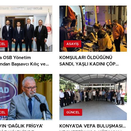
CEL
ASAYIŞ
a OSB Yönetim
KOMŞULARI ÖLDÜĞÜNÜ
ndan Başsavcı Kılıç ve
SANDI, YAŞLI KADINI ÇÖP
Başkanı Türker’e ziyaret
YIĞINININ ARASINDA
BULUNDU
CEL
GÜNCEL
IN ‘DAĞLIK FRİGYA’
KONYA’DA VEFA BULUŞMASI…