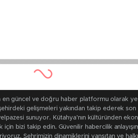
en güncel ve doğru haber platformu olarak yerel
, şehirdeki gelişmeleri yakından takip ederek son
k yelpazesi sunuyor. Kütahya’nın kültüründen ek
in bizi takip edin. Güvenilir habercilik anlayışım
riyoruz. Şehrimizin dinamiklerini yansıtan ve halk