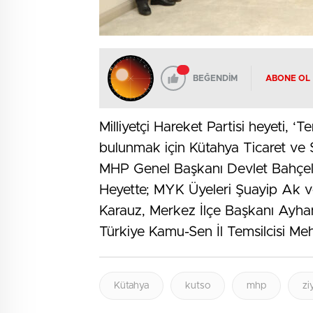
BEĞENDİM
ABONE OL
Milliyetçi Hareket Partisi heyeti, ‘T
bulunmak için Kütahya Ticaret ve S
MHP Genel Başkanı Devlet Bahçeli’n
Heyette; MYK Üyeleri Şuayip Ak 
Karauz, Merkez İlçe Başkanı Ayhan 
Türkiye Kamu-Sen İl Temsilcisi Meh
Kütahya
kutso
mhp
zi