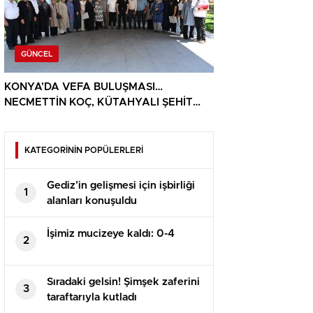
GÜNCEL
KONYA’DA VEFA BULUŞMASI…
NECMETTİN KOÇ, KÜTAHYALI ŞEHİT
AİLELERİ VE GAZİLERİ AĞIRLADI
KATEGORİNİN POPÜLERLERİ
Gediz’in gelişmesi için işbirliği
1
alanları konuşuldu
İşimiz mucizeye kaldı: 0-4
2
Sıradaki gelsin! Şimşek zaferini
3
taraftarıyla kutladı