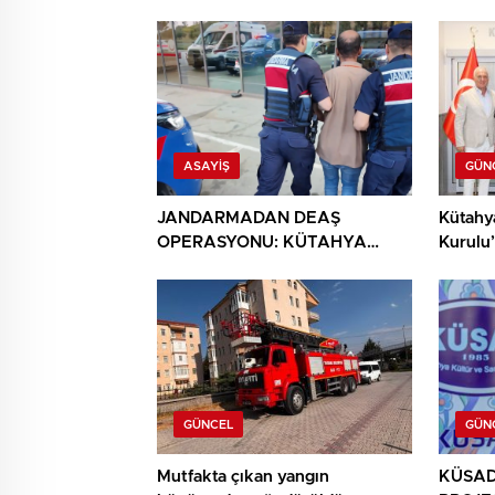
ASAYIŞ
GÜN
JANDARMADAN DEAŞ
Kütahy
OPERASYONU: KÜTAHYA
Kurulu’
DAHİL 30 İLDE 104 GÖZALTI
MHP İl 
GÜNCEL
GÜN
Mutfakta çıkan yangın
KÜSAD’