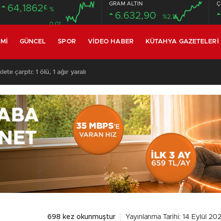
GRAM ALTIN
Ç
64,1862
£
%
6.632,90
%2,16
0.01
MI
GÜNCEL
SPOR
VIDEO HABER
KÜTAHYA GAZETELERI
te çarptı: 1 ölü, 1 ağır yaralı
698 kez okunmuştur
Yayınlanma Tarihi: 14 Eylül 20