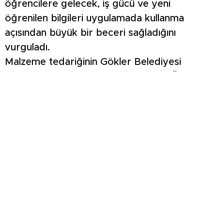
öğrencilere gelecek, iş gücü ve yeni
öğrenilen bilgileri uygulamada kullanma
açısından büyük bir beceri sağladığını
vurguladı.
Malzeme tedariğinin Gökler Belediyesi
tarafından karşılandığını dile getiren Öğretim
Görevlisi Sarıoğlu, yapılan çalışmaların
önemini şu sözlerle açıkladı:
“Grafik tasarım programı olarak zaman
zaman uygulama çalışmaları yapıyoruz. Daha
önce Eskigediz Beldesi’nde, Gediz İlçe
Gençlik Spor Müdürlüğü, Milli Eğitim
Bakanlığı’na bağlı okullarda ve kamu
kurumlarının duvarlarında çalışma yaptık.
Kendi okulumuzda da iç ve dış mekan olarak