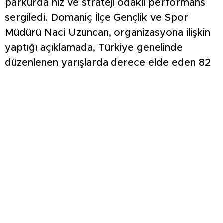
parkurda hız ve strateji odaklı performans
sergiledi. Domaniç İlçe Gençlik ve Spor
Müdürü Naci Uzuncan, organizasyona ilişkin
yaptığı açıklamada, Türkiye genelinde
düzenlenen yarışlarda derece elde eden 82
sporcunun Domaniç’te mücadele ettiğini
belirtti. Uzuncan, burada başarılı olan
sporcuların milli takım kadrosuna seçileceğini
ve uluslararası organizasyonlarda Türkiye’yi
temsil edeceğini ifade etti. Seçmelerin son
etabı ise Tavşanlı merkezde
gerçekleştirilecek sürat yarışlarıyla
tamamlanacak. Üç etap sonunda dereceye
giren sporcuların belirlenmesinin ardından
organizasyon, ödül töreniyle sona erecek.