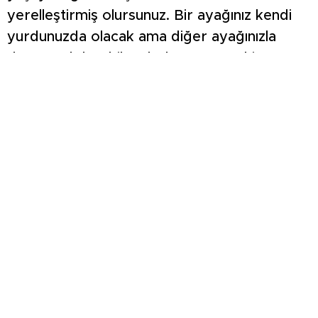
yerelleştirmiş olursunuz. Bir ayağınız kendi
yurdunuzda olacak ama diğer ayağınızla
dünyayı dolaşabilecek donanıma sahip
olmalısınız” dedi.
İŞ ARAYAN DEĞİL, İŞ KURAN OLUN
NG Grup Yönetim Kurulu Başkanı Nafi Güral
ise başarının temelinde hayal kurmanın ve
hedef belirlemenin bulunduğunu söyledi.
Gençlere kendi potansiyellerini keşfetmeleri
çağrısında bulunan Güral, “Hayatta başarılı
olmak isteyen önce hayal kuracak ve
hayallerinin peşinden gidecek. Önce kendinizi
tanıyacaksınız, ne yapmak istediğinize karar
vereceksiniz. Öğrencilere tavsiyem, kendinizi
iş arayacak şekilde değil, kendi işinizi kuracak