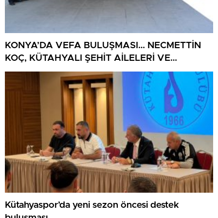
KONYA’DA VEFA BULUŞMASI… NECMETTİN
KOÇ, KÜTAHYALI ŞEHİT AİLELERİ VE
GAZİLERİ AĞIRLADI
Kütahyaspor’da yeni sezon öncesi destek
buluşması