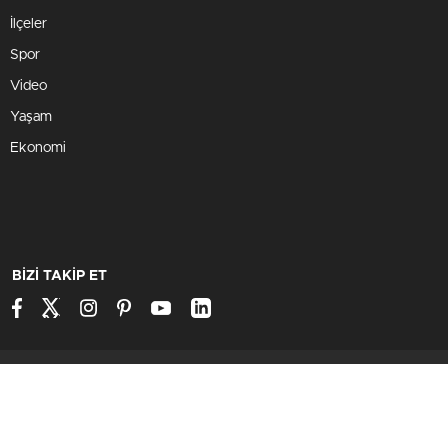
İlçeler
Spor
Video
Yaşam
Ekonomi
BİZİ TAKİP ET
Kütahya'dan Haber
Marka Flower Çiçekçi
2026, Tüm Hakkı
Saklıdır.