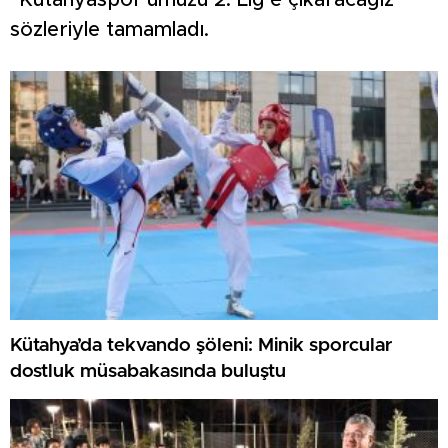
“Kütahyaspor’umuzu 2. Lig’e çıkaracağız”
sözleriyle tamamladı.
Kütahya’da tekvando şöleni: Minik sporcular
dostluk müsabakasında buluştu