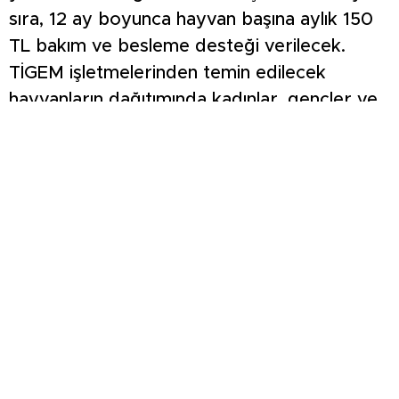
sıra, 12 ay boyunca hayvan başına aylık 150
TL bakım ve besleme desteği verilecek.
TİGEM işletmelerinden temin edilecek
hayvanların dağıtımında kadınlar, gençler ve
veteriner hekim gibi meslek mensuplarına
öncelik tanınacak. Nisan 2026’da başlayacak
başvurularla birlikte, hayvancılık sektöründe
yerel ekonominin canlandırılması ve üretim
kapasitesinin artırılması hedefleniyor.