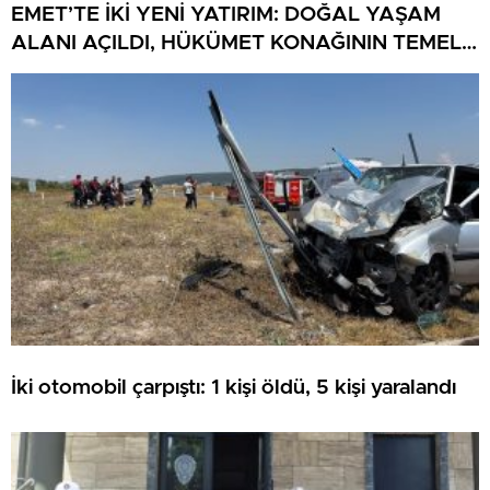
EMET’TE İKİ YENİ YATIRIM: DOĞAL YAŞAM
ALANI AÇILDI, HÜKÜMET KONAĞININ TEMELİ
ATILDI
İki otomobil çarpıştı: 1 kişi öldü, 5 kişi yaralandı