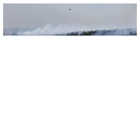
TARLADA BAŞLAYAN YANGIN ORMANA
SIÇRADI