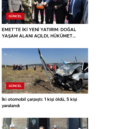
GÜNCEL
EMET’TE İKİ YENİ YATIRIM: DOĞAL
YAŞAM ALANI AÇILDI, HÜKÜMET
KONAĞININ TEMELİ ATILDI
GÜNCEL
İki otomobil çarpıştı: 1 kişi öldü, 5 kişi
yaralandı