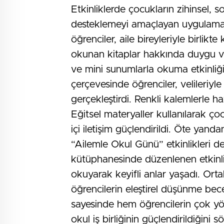
Etkinliklerde çocukların zihinsel, so
desteklemeyi amaçlayan uygulamalar
öğrenciler, aile bireyleriyle birli
okunan kitaplar hakkında duygu ve d
ve mini sunumlarla okuma etkinliği 
çerçevesinde öğrenciler, velileriyl
gerçekleştirdi. Renkli kalemlerle ha
Eğitsel materyaller kullanılarak ço
içi iletişim güçlendirildi. Öte yan
“Ailemle Okul Günü” etkinlikleri de
kütüphanesinde düzenlenen etkinlikl
okuyarak keyifli anlar yaşadı. Orta
öğrencilerin eleştirel düşünme bece
sayesinde hem öğrencilerin çok yön
okul iş birliğinin güçlendirildiğini