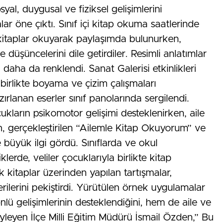
syal, duygusal ve fiziksel gelişimlerini
 öne çıktı. Sınıf içi kitap okuma saatlerinde
kte kitaplar okuyarak paylaşımda bulunurken,
üşüncelerini dile getirdiler. Resimli anlatımlar
daha da renklendi. Sanat Galerisi etkinlikleri
e birlikte boyama ve çizim çalışmaları
zırlanan eserler sınıf panolarında sergilendi.
cukların psikomotor gelişimi desteklenirken, aile
dan, gerçekleştirilen “Ailemle Kitap Okuyorum” ve
 büyük ilgi gördü. Sınıflarda ve okul
erde, veliler çocuklarıyla birlikte kitap
k kitaplar üzerinden yapılan tartışmalar,
rilerini pekiştirdi. Yürütülen örnek uygulamalar
lü gelişimlerinin desteklendiğini, hem de aile ve
 söyleyen İlçe Milli Eğitim Müdürü İsmail Özden,” Bu