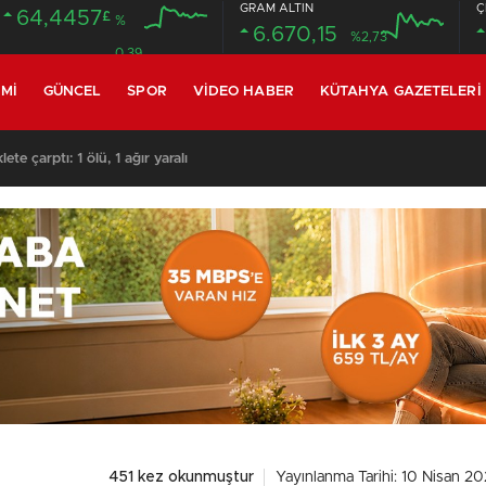
GRAM ALTIN
Ç
64,4457
£
%
6.670,15
%2,73
0.39
MI
GÜNCEL
SPOR
VIDEO HABER
KÜTAHYA GAZETELERI
te çarptı: 1 ölü, 1 ağır yaralı
451 kez okunmuştur
Yayınlanma Tarihi: 10 Nisan 20