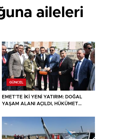
ğuna aileleri
GÜNCEL
EMET’TE İKİ YENİ YATIRIM: DOĞAL
YAŞAM ALANI AÇILDI, HÜKÜMET
KONAĞININ TEMELİ ATILDI