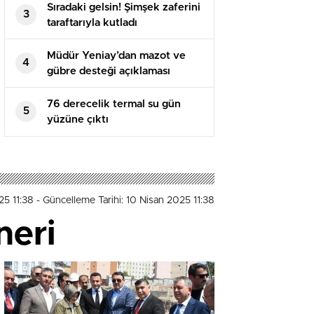
Sıradaki gelsin! Şimşek zaferini
3
taraftarıyla kutladı
Müdür Yeniay’dan mazot ve
4
gübre desteği açıklaması
76 derecelik termal su gün
5
yüzüne çıktı
25 11:38
- Güncelleme Tarihi: 10 Nisan 2025 11:38
neri