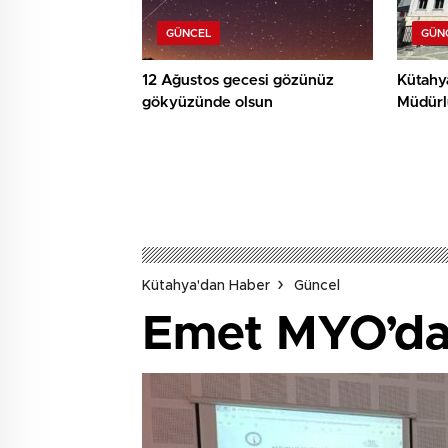
GÜNCEL
GÜN
12 Ağustos gecesi gözünüz
Kütahy
gökyüzünde olsun
Müdürl
alınaca
Kütahya'dan Haber
Güncel
Emet MYO’da 