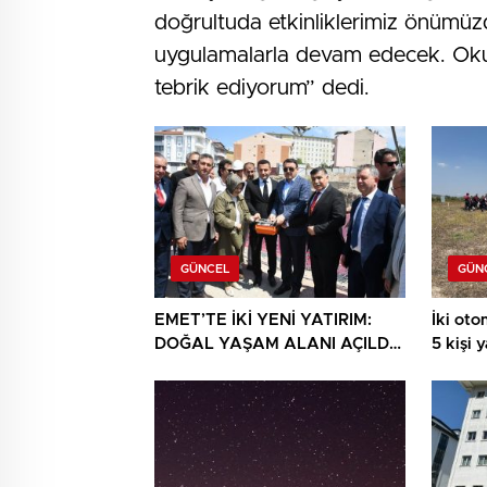
doğrultuda etkinliklerimiz önümüz
uygulamalarla devam edecek. Okull
tebrik ediyorum” dedi.
GÜNCEL
GÜN
EMET’TE İKİ YENİ YATIRIM:
İki otom
DOĞAL YAŞAM ALANI AÇILDI,
5 kişi 
HÜKÜMET KONAĞININ TEMELİ
ATILDI