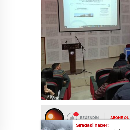
BEĞENDİM
ABONE OL
Sıradaki haber:
Sıradaki haber: