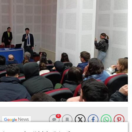
0
News