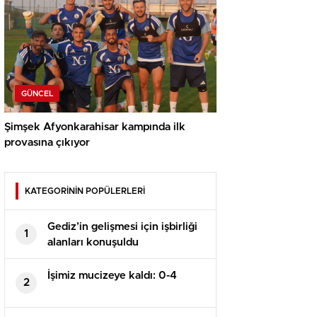
GÜNCEL
Şimşek Afyonkarahisar kampında ilk
provasına çıkıyor
KATEGORİNİN POPÜLERLERİ
Gediz’in gelişmesi için işbirliği
1
alanları konuşuldu
İşimiz mucizeye kaldı: 0-4
2