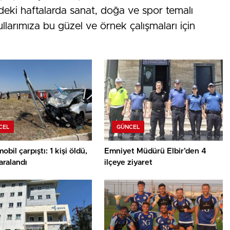
deki haftalarda sanat, doğa ve spor temalı
arımıza bu güzel ve örnek çalışmaları için
CEL
GÜNCEL
obil çarpıştı: 1 kişi öldü,
Emniyet Müdürü Elbir’den 4
yaralandı
ilçeye ziyaret