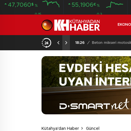
47,7060
55,1906
$
€
%
%
0.15
0.3
EKONO
KOMŞULARI ÖLDÜĞÜNÜ SANDI, YAŞLI KADINI ÇÖP YIĞINININ ARASINDA BULUNDU
18:26
/
Beton mikseri motosikle
Kütahya'dan Haber
Güncel