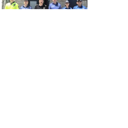
GÜNCEL
Emniyet Müdürü Elbir’den 4 ilçeye ziyaret
GÜNCEL
12 Ağustos gecesi gözünüz gökyüzünde
olsun