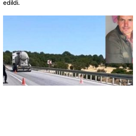
edildi.
Beton mikseri motosiklete çarptı: 1 ölü, 1 ağır
yaralı