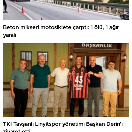
Beton mikseri motosiklete çarptı: 1 ölü, 1 ağır
yaralı
TKİ Tavşanlı Linyitspor yönetimi Başkan Derin’i
ziyaret etti