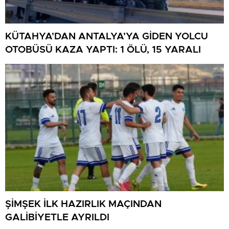
KÜTAHYA’DAN ANTALYA’YA GİDEN YOLCU
OTOBÜSÜ KAZA YAPTI: 1 ÖLÜ, 15 YARALI
ŞİMŞEK İLK HAZIRLIK MAÇINDAN
GALİBİYETLE AYRILDI