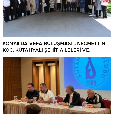
KONYA’DA VEFA BULUŞMASI… NECMETTİN
KOÇ, KÜTAHYALI ŞEHİT AİLELERİ VE
GAZİLERİ AĞIRLADI