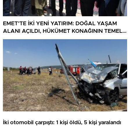
EMET’TE İKİ YENİ YATIRIM: DOĞAL YAŞAM
ALANI AÇILDI, HÜKÜMET KONAĞININ TEMELİ
ATILDI
İki otomobil çarpıştı: 1 kişi öldü, 5 kişi yaralandı