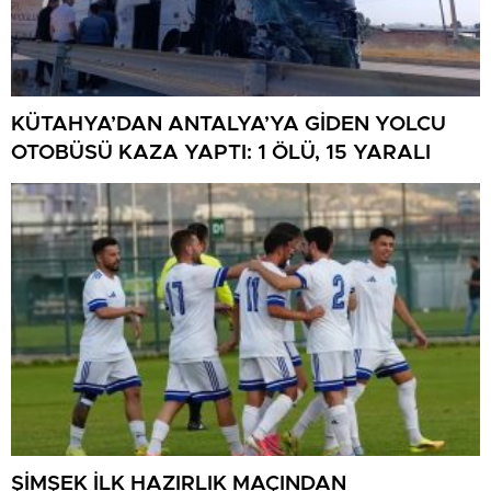
KÜTAHYA’DAN ANTALYA’YA GİDEN YOLCU
OTOBÜSÜ KAZA YAPTI: 1 ÖLÜ, 15 YARALI
ŞİMŞEK İLK HAZIRLIK MAÇINDAN