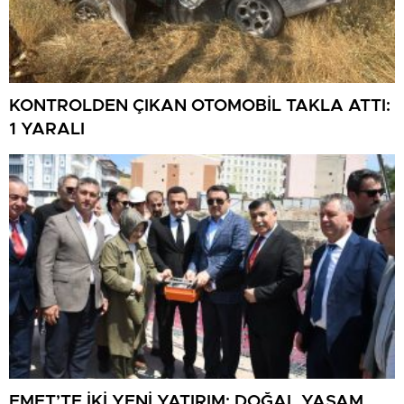
KONTROLDEN ÇIKAN OTOMOBİL TAKLA ATTI:
1 YARALI
EMET’TE İKİ YENİ YATIRIM: DOĞAL YAŞAM