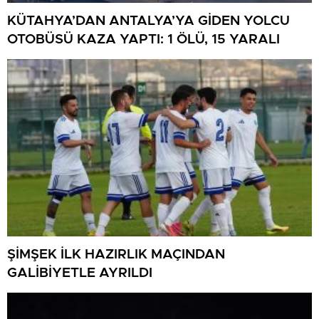
KÜTAHYA’DAN ANTALYA’YA GİDEN YOLCU
OTOBÜSÜ KAZA YAPTI: 1 ÖLÜ, 15 YARALI
ŞİMŞEK İLK HAZIRLIK MAÇINDAN
GALİBİYETLE AYRILDI