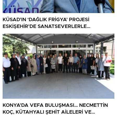
KÜSAD’IN ‘DAĞLIK FRİGYA’ PROJESİ
ESKİŞEHİR’DE SANATSEVERLERLE
BULUŞUYOR
KONYA’DA VEFA BULUŞMASI… NECMETTİN
KOÇ, KÜTAHYALI ŞEHİT AİLELERİ VE