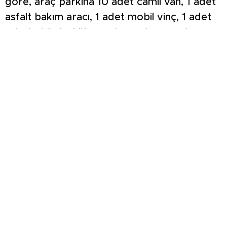
göre, araç parkına 10 adet camlı van, 1 adet
asfalt bakım aracı, 1 adet mobil vinç, 1 adet
teleskobik forklift, 2 adet tuzlama ve kar
bıçağı ekipmanı, 1 adet asfalt arası derz
dolgu makinesi ve 4 adet 4×4 pikap
kazandırılacak.