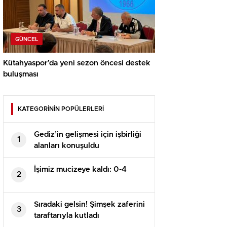
GÜNCEL
Kütahyaspor’da yeni sezon öncesi destek
buluşması
KATEGORİNİN POPÜLERLERİ
Gediz’in gelişmesi için işbirliği
1
alanları konuşuldu
İşimiz mucizeye kaldı: 0-4
2
Sıradaki gelsin! Şimşek zaferini
3
taraftarıyla kutladı