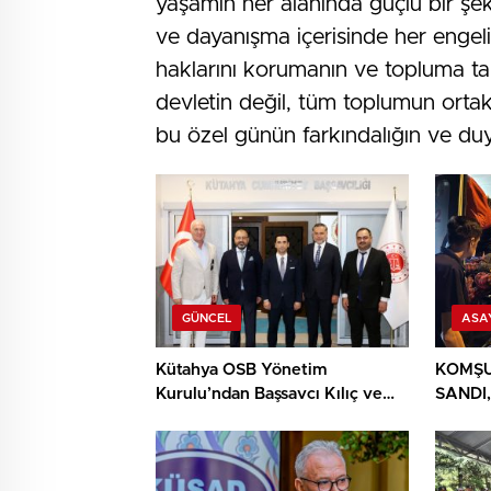
yaşamın her alanında güçlü bir şeki
ve dayanışma içerisinde her engeli a
haklarını korumanın ve topluma ta
devletin değil, tüm toplumun orta
bu özel günün farkındalığın ve duya
GÜNCEL
ASA
Kütahya OSB Yönetim
KOMŞU
Kurulu’ndan Başsavcı Kılıç ve
SANDI,
MHP İl Başkanı Türker’e ziyaret
YIĞIN
BULU