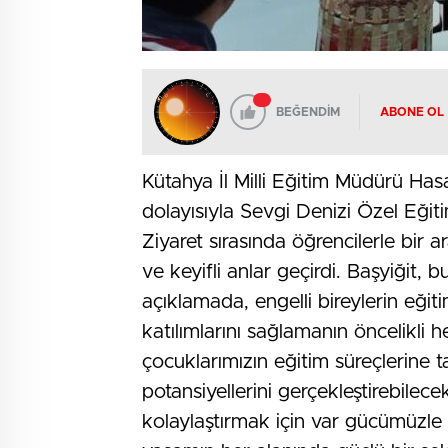
BEĞENDİM
ABONE OL
Kütahya İl Milli Eğitim Müdürü Has
dolayısıyla Sevgi Denizi Özel Eğit
Ziyaret sırasında öğrencilerle bir ar
ve keyifli anlar geçirdi. Başyiğit
açıklamada, engelli bireylerin eği
katılımlarını sağlamanın öncelikli h
çocuklarımızın eğitim süreçlerine t
potansiyellerini gerçekleştirebilece
kolaylaştırmak için var gücümüzle 