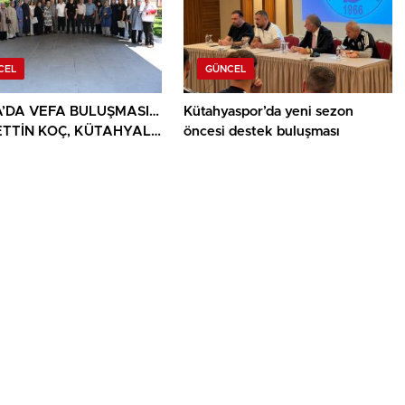
CEL
GÜNCEL
’DA VEFA BULUŞMASI…
Kütahyaspor’da yeni sezon
TTİN KOÇ, KÜTAHYALI
öncesi destek buluşması
AİLELERİ VE GAZİLERİ
ADI