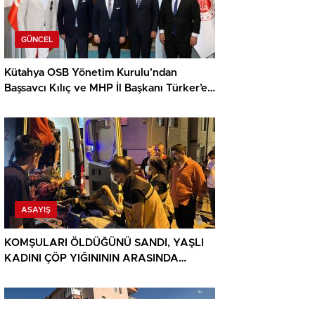
GÜNCEL
Kütahya OSB Yönetim Kurulu’ndan
Başsavcı Kılıç ve MHP İl Başkanı Türker’e
ziyaret
ASAYIŞ
KOMŞULARI ÖLDÜĞÜNÜ SANDI, YAŞLI
KADINI ÇÖP YIĞINININ ARASINDA
BULUNDU