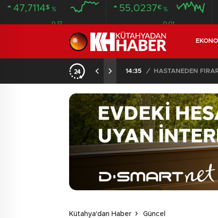
47,7114
55,0237
$
€
%
%
0.17
0.01
EKONO
ANDI
20:58
/
Kütahya'dan Haber
Güncel