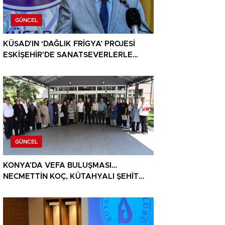
GÜNCEL
KÜSAD’IN ‘DAĞLIK FRİGYA’ PROJESİ
ESKİŞEHİR’DE SANATSEVERLERLE
BULUŞUYOR
GÜNCEL
KONYA’DA VEFA BULUŞMASI…
NECMETTİN KOÇ, KÜTAHYALI ŞEHİT
AİLELERİ VE GAZİLERİ AĞIRLADI