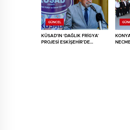
GÜNCEL
GÜN
KÜSAD’IN ‘DAĞLIK FRİGYA’
KONYA
PROJESİ ESKİŞEHİR’DE
NECME
SANATSEVERLERLE
ŞEHİT 
BULUŞUYOR
AĞIRL