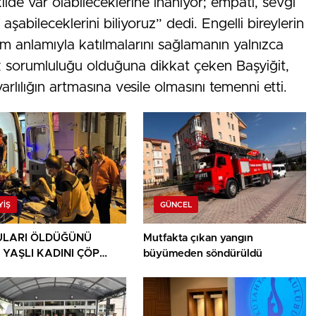
lde var olabileceklerine inanıyor; empati, sevgi
şabileceklerini biliyoruz” dedi. Engelli bireylerin
m anlamıyla katılmalarını sağlamanın yalnızca
k sorumluluğu olduğuna dikkat çeken Başyiğit,
rlılığın artmasına vesile olmasını temenni etti.
YIŞ
GÜNCEL
LARI ÖLDÜĞÜNÜ
Mutfakta çıkan yangın
 YAŞLI KADINI ÇÖP
büyümeden söndürüldü
ININ ARASINDA
NDU