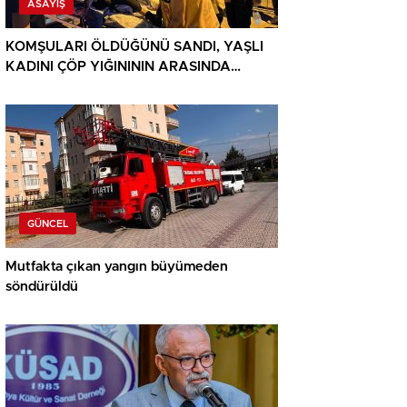
ASAYIŞ
KOMŞULARI ÖLDÜĞÜNÜ SANDI, YAŞLI
KADINI ÇÖP YIĞINININ ARASINDA
BULUNDU
GÜNCEL
Mutfakta çıkan yangın büyümeden
söndürüldü