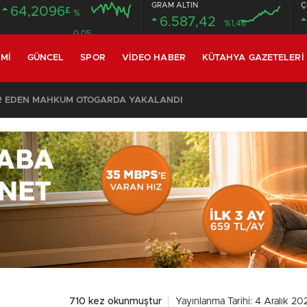
GRAM ALTIN
Ç
64,2096
£
%
6.587,42
%1,46
0.05
MI
GÜNCEL
SPOR
VIDEO HABER
KÜTAHYA GAZETELERI
SON DAKİKA – AYDEMİR ‘BİRAZ BEKLEYİN’ DEMİŞTİ… BELEDİYE BAŞKANI AK PARTİ’YE GEÇİYOR
710 kez okunmuştur
Yayınlanma Tarihi: 4 Aralık 20