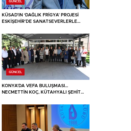
GÜNCEL
KÜSAD’IN ‘DAĞLIK FRİGYA’ PROJESİ
ESKİŞEHİR’DE SANATSEVERLERLE
BULUŞUYOR
GÜNCEL
KONYA’DA VEFA BULUŞMASI…
NECMETTİN KOÇ, KÜTAHYALI ŞEHİT
AİLELERİ VE GAZİLERİ AĞIRLADI