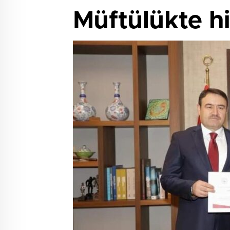
Müftülükte h