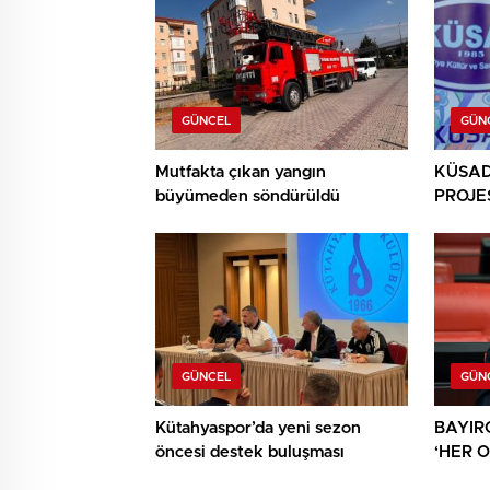
GÜNCEL
GÜN
Mutfakta çıkan yangın
KÜSAD’
büyümeden söndürüldü
PROJES
SANAT
BULU
GÜNCEL
GÜN
Kütahyaspor’da yeni sezon
BAYIR
öncesi destek buluşması
‘HER 
AYRICA