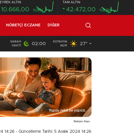
EYREK ALTIN
TAM ALTIN
10.666,00
42.472,00
%0,31
%0,29
NÖBETÇI ECZANE
DIĞER
SABAH
KÜTAHYA
02:00
27°
14:26
/
Çavdarhisar’daki orman yangını söndürüldü
VAKTI
AÇIK
Reklam Alanı
24 14:26
- Güncelleme Tarihi: 5 Aralık 2024 14:26