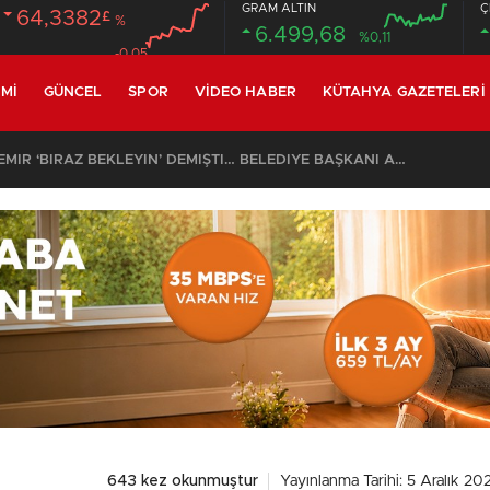
GRAM ALTIN
Ç
64,3382
£
%
6.499,68
%0,11
-0.05
MI
GÜNCEL
SPOR
VIDEO HABER
KÜTAHYA GAZETELERI
CİN CANSIZ BEDENİ ORMANLIK ALANDA BULUNDU
643 kez okunmuştur
Yayınlanma Tarihi: 5 Aralık 20