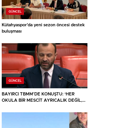
GÜNCEL
Kütahyaspor’da yeni sezon öncesi destek
buluşması
GÜNCEL
BAYIRCI TBMM’DE KONUŞTU: ‘HER
OKULA BİR MESCİT AYRICALIK DEĞİL,
HAKTIR’