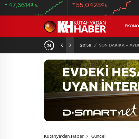
47,6614
55,0428
$
€
%
%
0.05
-0.13
EKONO
SON DAKİKA – AYDEMİR ‘BİRAZ BEKLEYİN’ DEMİŞTİ… BELEDİYE BAŞKANI AK PARTİ’YE GEÇİYOR
12:49
/
17 YAŞINDAKİ GEN
Kütahya'dan Haber
Güncel