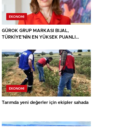
EKONOMI
GÜROK GRUP MARKASI BIJAL,
TÜRKİYE’NİN EN YÜKSEK PUANLI
TURİZM TESİSLERİ ARASINDA ZİRVEDE
EKONOMI
Tarımda yeni değerler için ekipler sahada