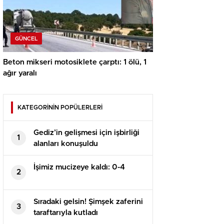
GÜNCEL
Beton mikseri motosiklete çarptı: 1 ölü, 1
ağır yaralı
KATEGORİNİN POPÜLERLERİ
Gediz’in gelişmesi için işbirliği
1
alanları konuşuldu
İşimiz mucizeye kaldı: 0-4
2
Sıradaki gelsin! Şimşek zaferini
3
taraftarıyla kutladı