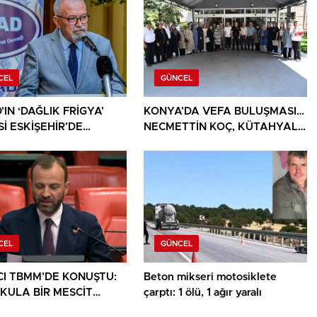
CEL
GÜNCEL
IN ‘DAĞLIK FRİGYA’
KONYA’DA VEFA BULUŞMASI…
İ ESKİŞEHİR’DE
NECMETTİN KOÇ, KÜTAHYALI
SEVERLERLE
ŞEHİT AİLELERİ VE GAZİLERİ
ŞUYOR
AĞIRLADI
CEL
GÜNCEL
CI TBMM’DE KONUŞTU:
Beton mikseri motosiklete
OKULA BİR MESCİT
çarptı: 1 ölü, 1 ağır yaralı
LIK DEĞİL, HAKTIR’