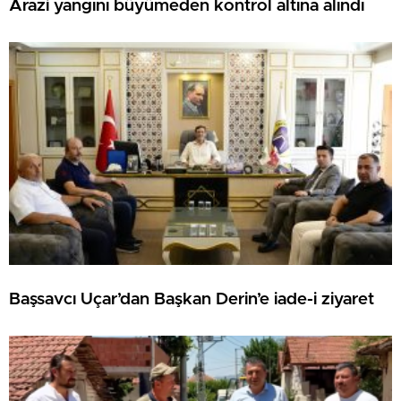
Arazi yangını büyümeden kontrol altına alındı
Başsavcı Uçar’dan Başkan Derin’e iade-i ziyaret