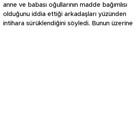
anne ve babası oğullarının madde bağımlısı
olduğunu iddia ettiği arkadaşları yüzünden
intihara sürüklendiğini söyledi. Bunun üzerine
6 şüpheli, Beyazit’in babasına saldırarak darp
etmeye çalıştı. Arya giren polislere de
mukavemette bulunan E.G., S.A., H.İ.A.,
A.M.T, M.Ö. ve E.G. isimli şüpheliler gözaltına
alındı. Şüpheliler sağlık kontrollerinin ardından
gerekli işlemleri için Şehit Mehmet Kartal
Polis Merkezi Amirliği’ne götürüldü. İntihar
olayıyla ilgili başlatılan soruşturma ise
sürüyor.