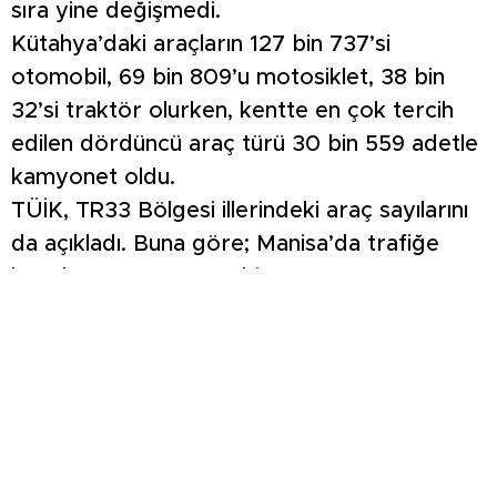
sıra yine değişmedi.
Kütahya’daki araçların 127 bin 737’si
otomobil, 69 bin 809’u motosiklet, 38 bin
32’si traktör olurken, kentte en çok tercih
edilen dördüncü araç türü 30 bin 559 adetle
kamyonet oldu.
TÜİK, TR33 Bölgesi illerindeki araç sayılarını
da açıkladı. Buna göre; Manisa’da trafiğe
kayıtlı araç sayısı 835 bin 503,
Afyonkarahisar’da trafiğe kayıtlı araç sayısı
319 bin 945 ve Uşak’ta trafiğe kayıtlı araç
sayısı 187 bin 483. Kütahyalı vatandaşlar,
araç sayısındaki artışın önümüzdeki aylarda
da devam edeceğini dile getirdiler.