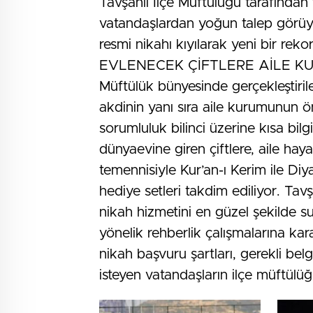
Tavşanlı İlçe Müftülüğü tarafından t
vatandaşlardan yoğun talep görüyor
resmi nikahı kıyılarak yeni bir rekor
EVLENECEK ÇİFTLERE AİLE K
Müftülük bünyesinde gerçekleştiril
akdinin yanı sıra aile kurumunun öne
sorumluluk bilinci üzerine kısa bilg
dünyaevine giren çiftlere, aile haya
temennisiyle Kur’an-ı Kerim ile Diy
hediye setleri takdim ediliyor. Tavş
nikah hizmetini en güzel şekilde 
yönelik rehberlik çalışmalarına karar
nikah başvuru şartları, gerekli bel
isteyen vatandaşların ilçe müftülüğ