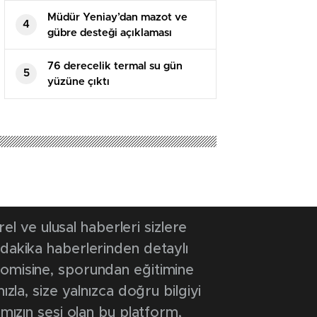
Müdür Yeniay’dan mazot ve
4
gübre desteği açıklaması
76 derecelik termal su gün
5
yüzüne çıktı
 11:55
- Güncelleme Tarihi: 3 Temmuz 2026 11:55
fetlere