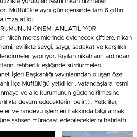
itizlikle yürütülen resmi nikah hizmetleri
. Müftülükte aynı gün içerisinde tam 6 çiftin
a imza atıldı.
URUMUNUN ÖNEMİ ANLATILIYOR
en nikah merasimlerinde evlenecek çiftlere, nikah
mi; evlilikte sevgi, saygı, sadakat ve karşılıklı
ilendirmeler yapılıyor. Kıyılan nikahların ardından
tlarını rehberlik eşliğinde sürdürmeleri
anet İşleri Başkanlığı yayınlarından oluşan özel
anlı İlçe Müftülüğü yetkilileri, vatandaşlara resmi
sunmaya ve aile kurumunun güçlendirilmesine
lılıkla devam edeceklerini belirtti. Yetkililer,
geler ve randevu işlemleri hakkında bilgi almak
üne şahsen müracaat edebileceklerini hatırlattı.