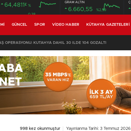
GRAM ALTIN
Ç
64,4811
£
%
6.660,55
%2,59
0.38
MI
GÜNCEL
SPOR
VIDEO HABER
KÜTAHYA GAZETELERI
KOMŞULARI ÖLDÜĞÜNÜ SANDI, YAŞLI KADINI ÇÖP YIĞINININ ARASINDA BULUNDU
998 kez okunmuştur
Yayınlanma Tarihi: 3 Temmuz 2026