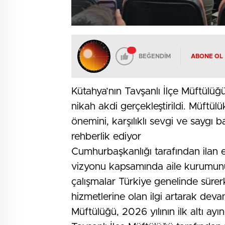
BEĞENDİM
ABONE OL
Kütahya’nın Tavşanlı İlçe Müftülüğü
nikah akdi gerçekleştirildi. Müftül
önemini, karşılıklı sevgi ve saygı ba
rehberlik ediyor
Cumhurbaşkanlığı tarafından ilan 
vizyonu kapsamında aile kurumunu
çalışmalar Türkiye genelinde sürer
hizmetlerine olan ilgi artarak devam
Müftülüğü, 2026 yılının ilk altı ayı