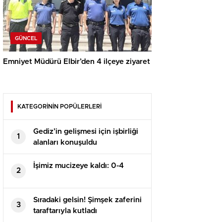
GÜNCEL
Emniyet Müdürü Elbir’den 4 ilçeye ziyaret
KATEGORİNİN POPÜLERLERİ
Gediz’in gelişmesi için işbirliği
1
alanları konuşuldu
İşimiz mucizeye kaldı: 0-4
2
Sıradaki gelsin! Şimşek zaferini
3
taraftarıyla kutladı