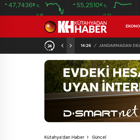
47,7436
55,2510
$
€
%
%
0.18
0.32
EKONO
İLDE 104 GÖZALTI
02:03
/
Kütahya'dan Haber
Güncel