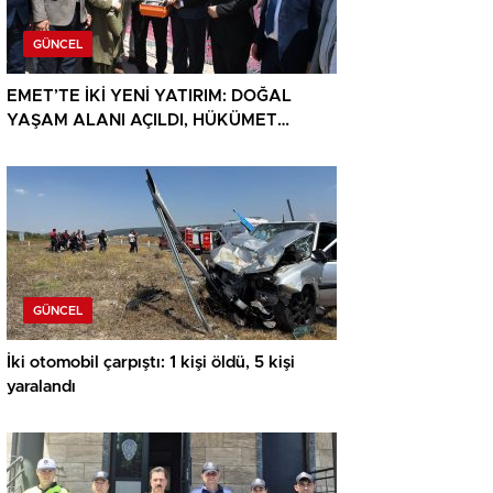
GÜNCEL
EMET’TE İKİ YENİ YATIRIM: DOĞAL
YAŞAM ALANI AÇILDI, HÜKÜMET
KONAĞININ TEMELİ ATILDI
GÜNCEL
İki otomobil çarpıştı: 1 kişi öldü, 5 kişi
yaralandı