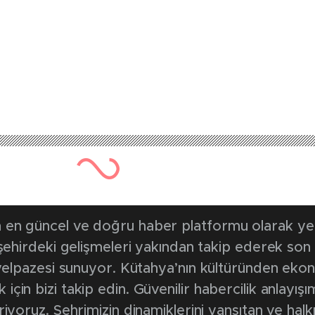
126 kez okunmuştur
Yayınlanma Tarihi: 3 Temmuz 2026
Kurtarma Timleri a