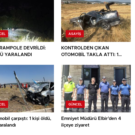
CEL
ASAYIŞ
ARAMPOLE DEVRİLDİ:
KONTROLDEN ÇIKAN
Ü YARALANDI
OTOMOBİL TAKLA ATTI: 1
YARALI
CEL
GÜNCEL
obil çarpıştı: 1 kişi öldü,
Emniyet Müdürü Elbir’den 4
yaralandı
ilçeye ziyaret