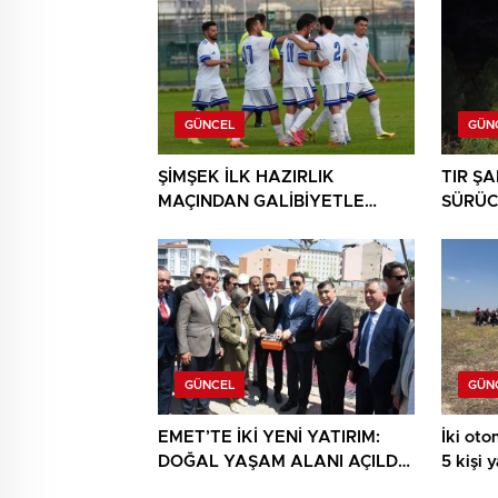
GÜNCEL
GÜN
ŞİMŞEK İLK HAZIRLIK
TIR Ş
MAÇINDAN GALİBİYETLE
SÜRÜC
AYRILDI
GÜNCEL
GÜN
EMET’TE İKİ YENİ YATIRIM:
İki otom
DOĞAL YAŞAM ALANI AÇILDI,
5 kişi 
HÜKÜMET KONAĞININ TEMELİ