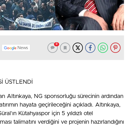
0
News
İSİ ÜSTLENDİ
n Altınkaya, NG sponsorluğu sürecinin ardından
tırımın hayata geçirileceğini açıkladı. Altınkaya,
al’ın Kütahyaspor için 5 yıldızlı otel
ası talimatını verdiğini ve projenin hazırlandığını