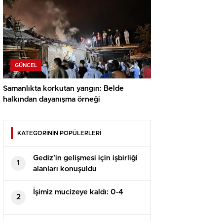
GÜNCEL
Samanlıkta korkutan yangın: Belde
halkından dayanışma örneği
KATEGORİNİN POPÜLERLERİ
Gediz’in gelişmesi için işbirliği
1
alanları konuşuldu
İşimiz mucizeye kaldı: 0-4
2