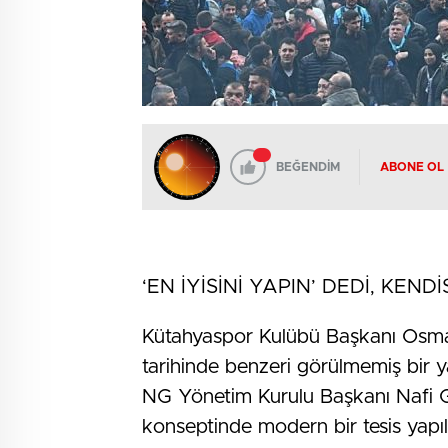
BEĞENDİM
ABONE OL
‘EN İYİSİNİ YAPIN’ DEDİ, KEND
Kütahyaspor Kulübü Başkanı Osma
tarihinde benzeri görülmemiş bir ya
NG Yönetim Kurulu Başkanı Nafi Gür
konseptinde modern bir tesis yapılm