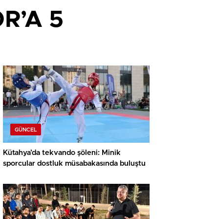
R’A 5
GÜNCEL
Kütahya’da tekvando şöleni: Minik
sporcular dostluk müsabakasında buluştu