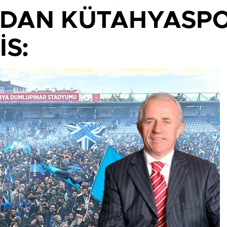
’DAN KÜTAHYASPO
İS: