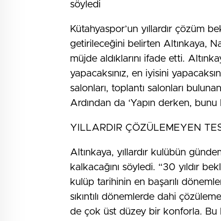
söyledi
Kütahyaspor’un yıllardır çözüm be
getirileceğini belirten Altınkaya, N
müjde aldıklarını ifade etti. Altın
yapacaksınız, en iyisini yapacaksı
salonları, toplantı salonları bulunan
Ardından da ‘Yapın derken, bunu b
YILLARDIR ÇÖZÜLEMEYEN TE
Altınkaya, yıllardır kulübün gündem
kalkacağını söyledi. “30 yıldır bek
kulüp tarihinin en başarılı döneml
sıkıntılı dönemlerde dahi çözüle
de çok üst düzey bir konforla. Bu 