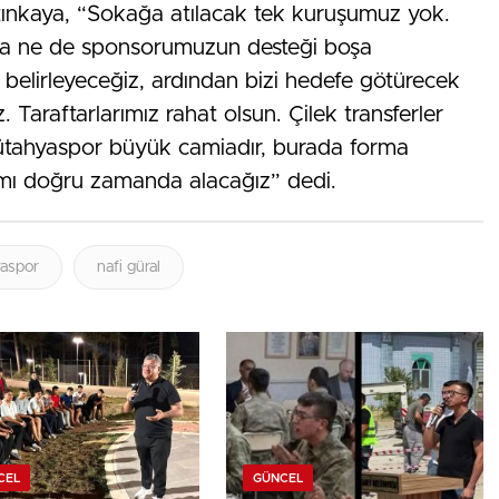
ltınkaya, “Sokağa atılacak tek kuruşumuz yok.
ra ne de sponsorumuzun desteği boşa
belirleyeceğiz, ardından bizi hedefe götürecek
 Taraftarlarımız rahat olsun. Çilek transferler
ütahyaspor büyük camiadır, burada forma
mı doğru zamanda alacağız” dedi.
aspor
nafi güral
CEL
GÜNCEL