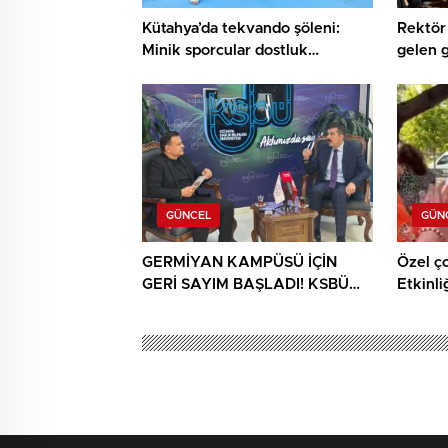
Kütahya’da tekvando şöleni:
Rektör 
Minik sporcular dostluk
gelen 
müsabakasında buluştu
buluşt
GÜNCEL
GÜN
GERMİYAN KAMPÜSÜ İÇİN
Özel ç
GERİ SAYIM BAŞLADI! KSBÜ
Etkinli
REKTÖRÜ TARİH VERDİ