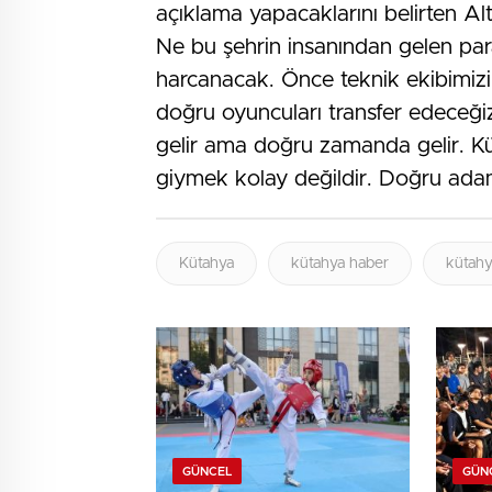
açıklama yapacaklarını belirten A
Ne bu şehrin insanından gelen pa
harcanacak. Önce teknik ekibimizi 
doğru oyuncuları transfer edeceğiz.
gelir ama doğru zamanda gelir. K
giymek kolay değildir. Doğru ada
Kütahya
kütahya haber
kütahy
GÜNCEL
GÜN