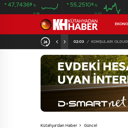
47,7436
55,2510
$
€
%
%
0.18
0.32
EKONO
İLDE 104 GÖZALTI
02:03
/
Kütahya'dan Haber
Güncel