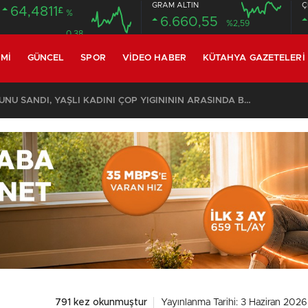
GRAM ALTIN
Ç
64,4811
£
%
6.660,55
%2,59
0.38
MI
GÜNCEL
SPOR
VIDEO HABER
KÜTAHYA GAZETELERI
KOMŞULARI ÖLDÜĞÜNÜ SANDI, YAŞLI KADINI ÇÖP YIĞINININ ARASINDA BULUNDU
791 kez okunmuştur
Yayınlanma Tarihi: 3 Haziran 2026