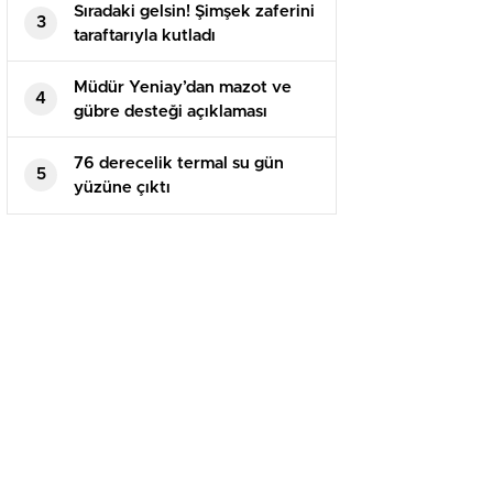
Sıradaki gelsin! Şimşek zaferini
3
taraftarıyla kutladı
Müdür Yeniay’dan mazot ve
4
gübre desteği açıklaması
76 derecelik termal su gün
5
yüzüne çıktı