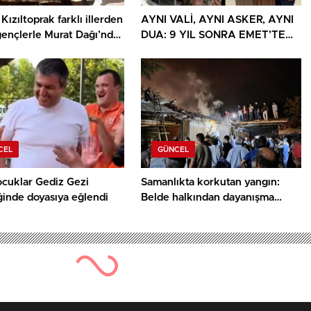
Kızıltoprak farklı illerden
AYNI VALİ, AYNI ASKER, AYNI
gençlerle Murat Dağı’nda
DUA: 9 YIL SONRA EMET’TE
u
DUYGULANDIRAN BULUŞMA
CEL
GÜNCEL
ocuklar Gediz Gezi
Samanlıkta korkutan yangın:
ğinde doyasıya eğlendi
Belde halkından dayanışma
örneği