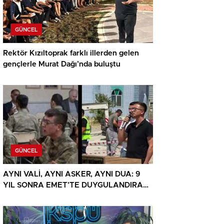
GÜNCEL
Rektör Kızıltoprak farklı illerden gelen
gençlerle Murat Dağı’nda buluştu
GÜNCEL
AYNI VALİ, AYNI ASKER, AYNI DUA: 9
YIL SONRA EMET’TE DUYGULANDIRAN
BULUŞMA