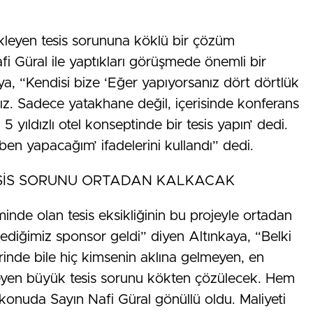
kleyen tesis sorununa köklü bir çözüm
afi Güral ile yaptıkları görüşmede önemli bir
kaya, “Kendisi bize ‘Eğer yapıyorsanız dört dörtlük
nız. Sadece yatakhane değil, içerisinde konferans
 5 yıldızlı otel konseptinde bir tesis yapın’ dedi.
en yapacağım’ ifadelerini kullandı” dedi.
SİS SORUNU ORTADAN KALKACAK
inde olan tesis eksikliğinin bu projeyle ortadan
lediğimiz sponsor geldi” diyen Altınkaya, “Belki
erinde bile hiç kimsenin aklına gelmeyen, en
meyen büyük tesis sorunu kökten çözülecek. Hem
konuda Sayın Nafi Güral gönüllü oldu. Maliyeti