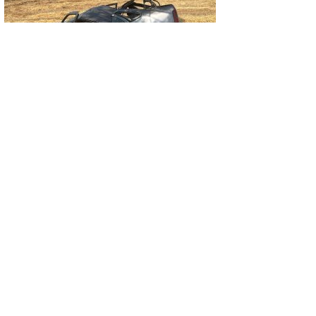
ASAYIŞ
KONTROLDEN ÇIKAN OTOMOBİL TAKLA
ATTI: 1 YARALI
GÜNCEL
EMET’TE İKİ YENİ YATIRIM: DOĞAL
YAŞAM ALANI AÇILDI, HÜKÜMET
KONAĞININ TEMELİ ATILDI