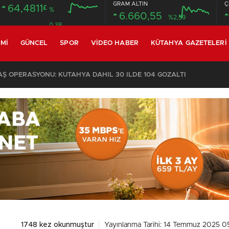
GRAM ALTIN
Ç
64,4811
£
%
6.660,55
%2,59
0.38
MI
GÜNCEL
SPOR
VIDEO HABER
KÜTAHYA GAZETELERI
 OPERASYONU: KÜTAHYA DAHİL 30 İLDE 104 GÖZALTI
1748 kez okunmuştur
Yayınlanma Tarihi: 14 Temmuz 2025 0