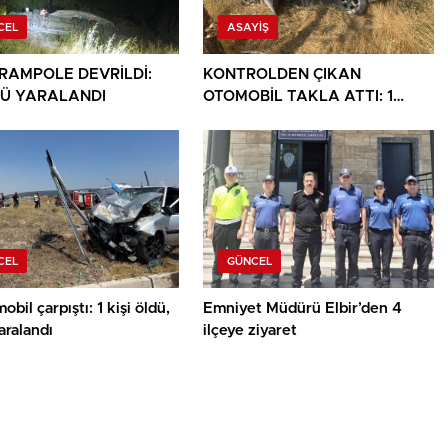
CEL
ASAYIŞ
ARAMPOLE DEVRİLDİ:
KONTROLDEN ÇIKAN
Ü YARALANDI
OTOMOBİL TAKLA ATTI: 1
YARALI
CEL
GÜNCEL
obil çarpıştı: 1 kişi öldü,
Emniyet Müdürü Elbir’den 4
yaralandı
ilçeye ziyaret