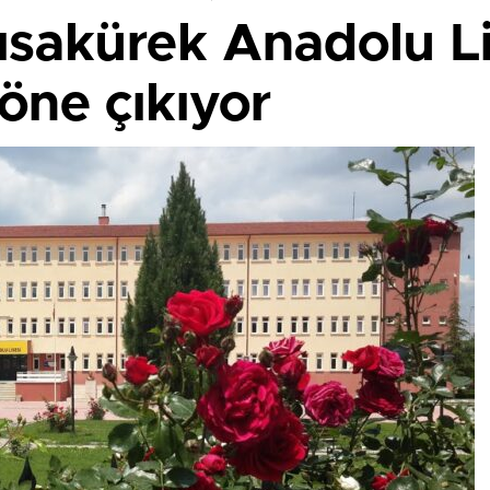
Kısakürek Anadolu L
 öne çıkıyor