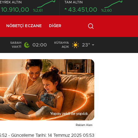
EYREK ALTIN
TAM ALTIN
10.910,00
43.451,00
%2,61
%2,60
NÖBETÇI ECZANE
DIĞER
SABAH
KÜTAHYA
02:00
23°
02:03
/
VAKTI
AÇIK
Reklam Alanı
5:52
- Güncelleme Tarihi: 14 Temmuz 2025 05:53