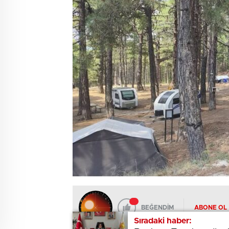
BEĞENDİM
ABONE OL
Sıradaki haber:
Sıradaki haber: