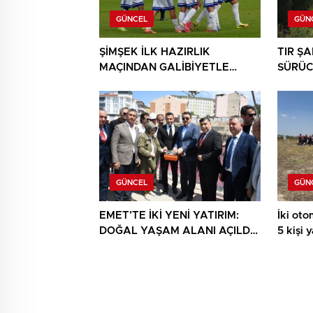
GÜNCEL
GÜN
ŞİMŞEK İLK HAZIRLIK
TIR Ş
MAÇINDAN GALİBİYETLE
SÜRÜC
AYRILDI
GÜNCEL
GÜN
EMET’TE İKİ YENİ YATIRIM:
İki otom
DOĞAL YAŞAM ALANI AÇILDI,
5 kişi 
HÜKÜMET KONAĞININ TEMELİ
ATILDI