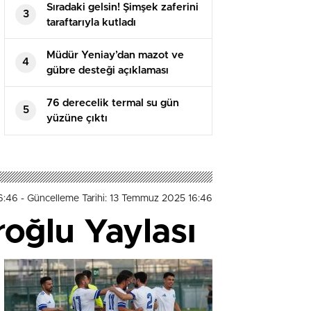
Sıradaki gelsin! Şimşek zaferini
3
taraftarıyla kutladı
Müdür Yeniay’dan mazot ve
4
gübre desteği açıklaması
76 derecelik termal su gün
5
yüzüne çıktı
6:46
- Güncelleme Tarihi: 13 Temmuz 2025 16:46
roğlu Yaylası