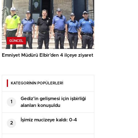
GÜNCEL
Emniyet Müdürü Elbir’den 4 ilçeye ziyaret
KATEGORİNİN POPÜLERLERİ
Gediz’in gelişmesi için işbirliği
1
alanları konuşuldu
İşimiz mucizeye kaldı: 0-4
2