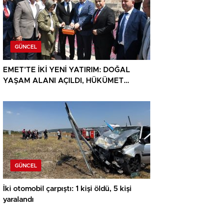
GÜNCEL
EMET’TE İKİ YENİ YATIRIM: DOĞAL
YAŞAM ALANI AÇILDI, HÜKÜMET
KONAĞININ TEMELİ ATILDI
GÜNCEL
İki otomobil çarpıştı: 1 kişi öldü, 5 kişi
yaralandı