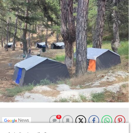
0
News