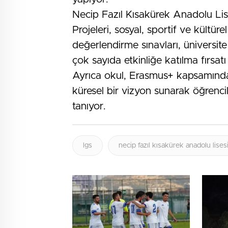
Necip Fazıl Kısakürek Anadolu Lis
Projeleri, sosyal, sportif ve kültür
değerlendirme sınavları, üniversite g
çok sayıda etkinliğe katılma fırsatı
Ayrıca okul, Erasmus+ kapsamında y
küresel bir vizyon sunarak öğrenc
tanıyor.
lgs
necip fazıl kısakürek anadolu lises