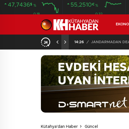
47,7436
55,2510
$
€
%
%
0.18
0.32
EKONO
14:26
/
JANDARMADAN DEAŞ
Kütahya'dan Haber
Güncel