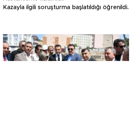
Kazayla ilgili soruşturma başlatıldığı öğrenildi.
EMET’TE İKİ YENİ YATIRIM: DOĞAL YAŞAM
ALANI AÇILDI, HÜKÜMET KONAĞININ TEMELİ
ATILDI