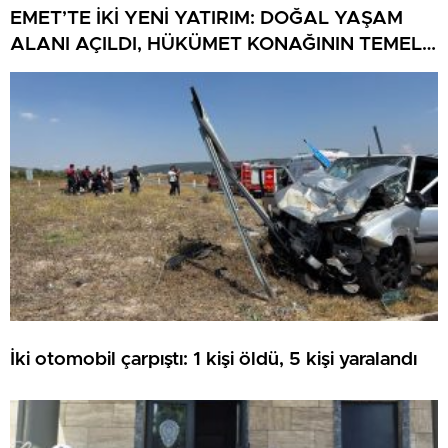
EMET’TE İKİ YENİ YATIRIM: DOĞAL YAŞAM
ALANI AÇILDI, HÜKÜMET KONAĞININ TEMELİ
ATILDI
İki otomobil çarpıştı: 1 kişi öldü, 5 kişi yaralandı