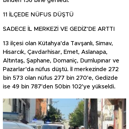
binden 156 bine geriledi.
11 İLÇEDE NÜFUS DÜŞTÜ
SADECE İL MERKEZİ VE GEDİZ’DE ARTTI
13 ilçesi olan Kütahya’da Tavşanlı, Simav,
Hisarcık, Çavdarhisar, Emet, Aslanapa,
Altıntaş, Şaphane, Domaniç, Dumlupınar ve
Pazarlar’da nüfus düştü. İl merkezinde 272
bin 573 olan nüfus 277 bin 270’e, Gedizde
ise 49 bin 787’den 50bin 102’ye yükseldi.