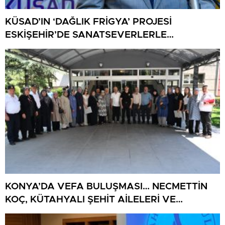
KÜSAD’IN ‘DAĞLIK FRİGYA’ PROJESİ
ESKİŞEHİR’DE SANATSEVERLERLE
BULUŞUYOR
KONYA’DA VEFA BULUŞMASI… NECMETTİN
KOÇ, KÜTAHYALI ŞEHİT AİLELERİ VE
GAZİLERİ AĞIRLADI