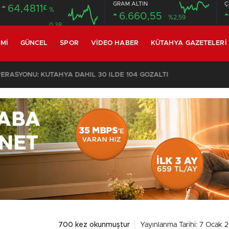
GRAM ALTIN
Ç
64,4811
£
%
6.660,55
%2,59
0.38
MI
GÜNCEL
SPOR
VIDEO HABER
KÜTAHYA GAZETELERI
KOMŞULARI ÖLDÜĞÜNÜ SANDI, YAŞLI KADINI ÇÖP YIĞINININ ARASINDA BULUNDU
700 kez okunmuştur
Yayınlanma Tarihi: 7 Ocak 2