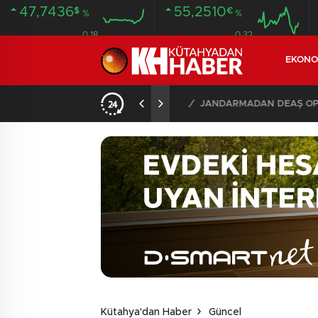
47,7436
55,2510
$
€
%
%
0.18
0.32
EKONO
İLDE 104 GÖZALTI
02:03
/
Kütahya'dan Haber
Güncel