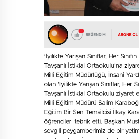
BEĞENDİM
ABONE OL
‘İyilikte Yarışan Sınıflar, Her Sını
Tavşanlı İstiklal Ortaokulu’na ziyare
Milli Eğitim Müdürlüğü, İnsani Yar
olan ‘İyilikte Yarışan Sınıflar, Her
Tavşanlı İstiklal Ortaokulu ziyaret
Milli Eğitim Müdürü Salim Karaboğ
Eğitim Bir Sen Temsilcisi İlkay Kara
öğrencileri tebrik etti. Başkan Mus
sevgili peygamberimiz de bir yetimd