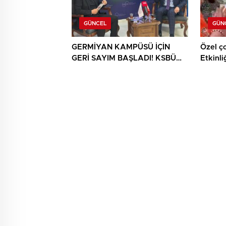
GÜNCEL
GÜN
GERMİYAN KAMPÜSÜ İÇİN
Özel ç
GERİ SAYIM BAŞLADI! KSBÜ
Etkinli
REKTÖRÜ TARİH VERDİ