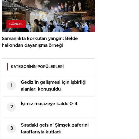
GÜNCEL
Samanlıkta korkutan yangın: Belde
halkından dayanışma örneği
KATEGORİNİN POPÜLERLERİ
Gediz’in gelişmesi için işbirliği
1
alanları konuşuldu
İşimiz mucizeye kaldı: 0-4
2
Sıradaki gelsin! Şimşek zaferini
3
taraftarıyla kutladı