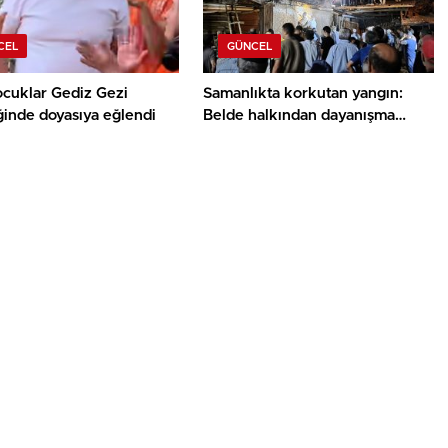
CEL
GÜNCEL
ocuklar Gediz Gezi
Samanlıkta korkutan yangın:
ğinde doyasıya eğlendi
Belde halkından dayanışma
örneği