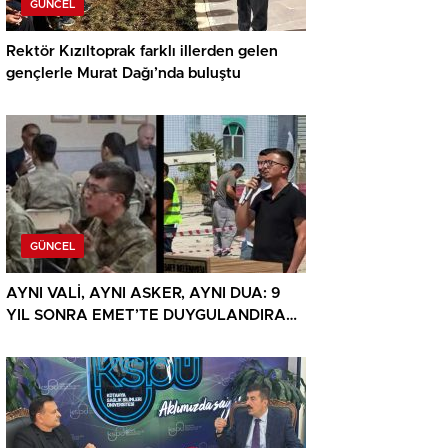
GÜNCEL
Rektör Kızıltoprak farklı illerden gelen
gençlerle Murat Dağı’nda buluştu
GÜNCEL
AYNI VALİ, AYNI ASKER, AYNI DUA: 9
YIL SONRA EMET’TE DUYGULANDIRAN
BULUŞMA