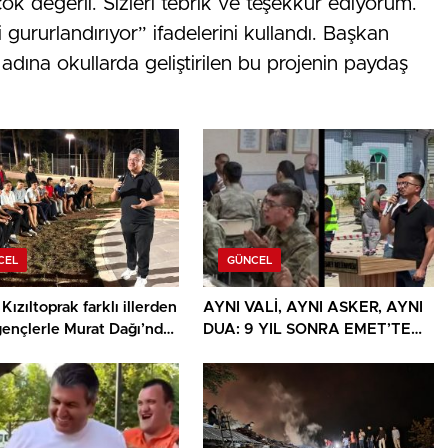
k değerli. Sizleri tebrik ve teşekkür ediyorum.
 gururlandırıyor” ifadelerini kullandı. Başkan
 adına okullarda geliştirilen bu projenin paydaş
CEL
GÜNCEL
Kızıltoprak farklı illerden
AYNI VALİ, AYNI ASKER, AYNI
gençlerle Murat Dağı’nda
DUA: 9 YIL SONRA EMET’TE
u
DUYGULANDIRAN BULUŞMA