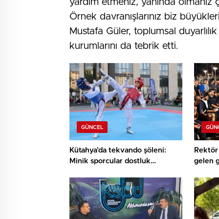
yardım etmeniz, yanında olmanız ço
Örnek davranışlarınız biz büyükleri
Mustafa Güler, toplumsal duyarlılık
kurumlarını da tebrik etti.
GÜNCEL
GÜN
Kütahya’da tekvando şöleni:
Rektör 
Minik sporcular dostluk
gelen 
müsabakasında buluştu
buluşt