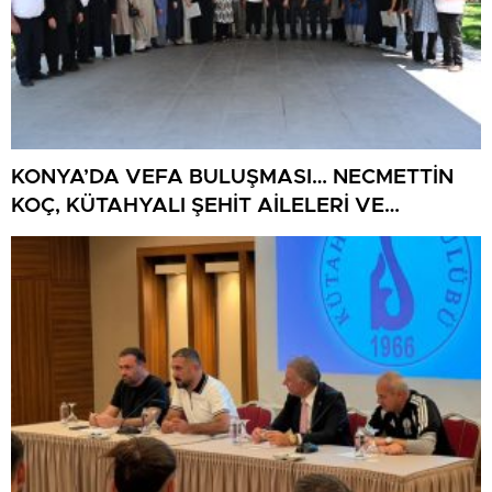
KONYA’DA VEFA BULUŞMASI… NECMETTİN
KOÇ, KÜTAHYALI ŞEHİT AİLELERİ VE
GAZİLERİ AĞIRLADI