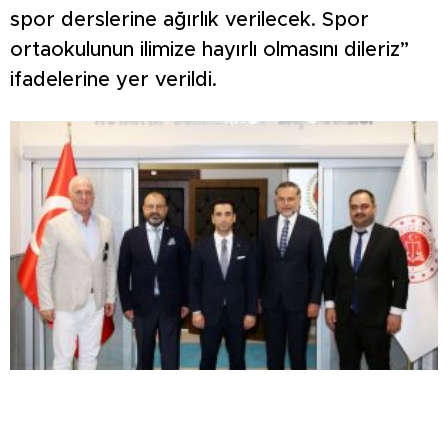
spor derslerine ağırlık verilecek. Spor
ortaokulunun ilimize hayırlı olmasını dileriz”
ifadelerine yer verildi.
Kütahya OSB Yönetim Kurulu’ndan Başsavcı Kılıç
ve MHP İl Başkanı Türker’e ziyaret