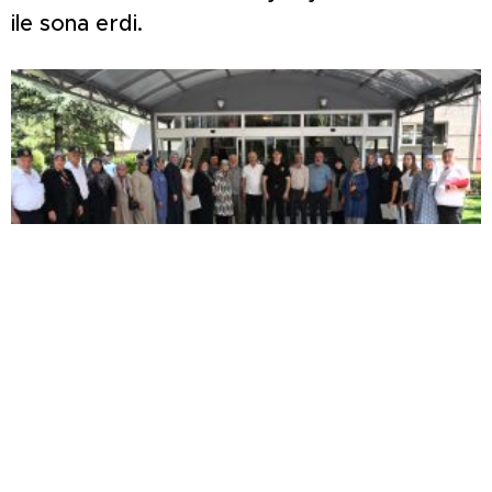
ile sona erdi.
KONYA’DA VEFA BULUŞMASI… NECMETTİN
KOÇ, KÜTAHYALI ŞEHİT AİLELERİ VE
GAZİLERİ AĞIRLADI