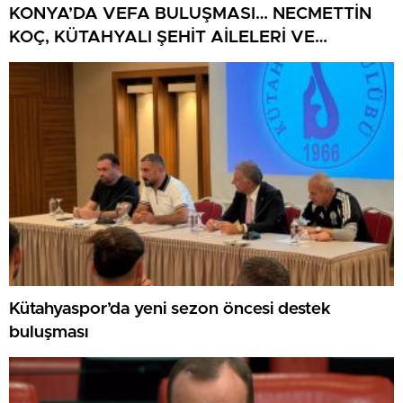
KONYA’DA VEFA BULUŞMASI… NECMETTİN
KOÇ, KÜTAHYALI ŞEHİT AİLELERİ VE
GAZİLERİ AĞIRLADI
Kütahyaspor’da yeni sezon öncesi destek
buluşması