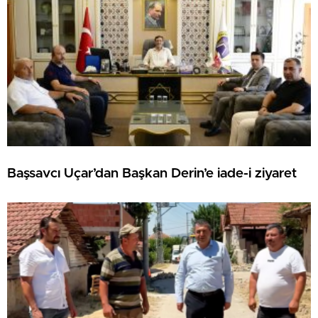
Başsavcı Uçar’dan Başkan Derin’e iade-i ziyaret