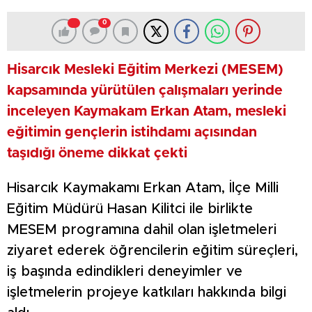
0
Hisarcık Mesleki E
ğ
itim Merkezi (MESEM)
kapsamında yürütülen çalı
ş
maları yerinde
inceleyen Kaymakam Erkan Atam, mesleki
e
ğ
itimin gençlerin istihdamı açısından
ta
ş
ıdı
ğ
ı öneme dikkat çekti
Hisarcık Kaymakamı Erkan Atam, İlçe Milli
Eğitim Müdürü Hasan Kilitci ile birlikte
MESEM programına dahil olan işletmeleri
ziyaret ederek öğrencilerin eğitim süreçleri,
iş başında edindikleri deneyimler ve
işletmelerin projeye katkıları hakkında bilgi