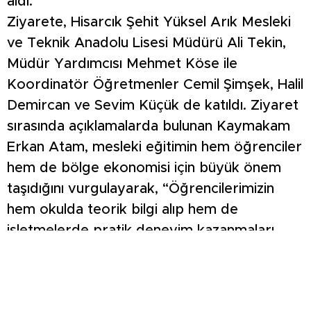
aldı.
Ziyarete, Hisarcık Şehit Yüksel Arık Mesleki
ve Teknik Anadolu Lisesi Müdürü Ali Tekin,
Müdür Yardımcısı Mehmet Köse ile
Koordinatör Öğretmenler Cemil Şimşek, Halil
Demircan ve Sevim Küçük de katıldı. Ziyaret
sırasında açıklamalarda bulunan Kaymakam
Erkan Atam, mesleki eğitimin hem öğrenciler
hem de bölge ekonomisi için büyük önem
taşıdığını vurgulayarak, “Öğrencilerimizin
hem okulda teorik bilgi alıp hem de
işletmelerde pratik deneyim kazanmaları,
geleceğe güçlü bir adım atmalarını
sağlamaktadır. Bu tür projeler, hem
gençlerimizin hem de ilçemizin ekonomik ve