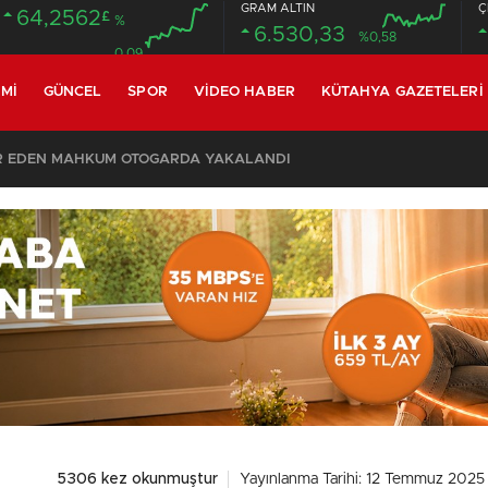
GRAM ALTIN
Ç
64,2562
£
%
6.530,33
%0,58
0.09
MI
GÜNCEL
SPOR
VIDEO HABER
KÜTAHYA GAZETELERI
SON DAKİKA – AYDEMİR ‘BİRAZ BEKLEYİN’ DEMİŞTİ… BELEDİYE BAŞKANI AK PARTİ’YE GEÇİYOR
5306 kez okunmuştur
Yayınlanma Tarihi: 12 Temmuz 2025 