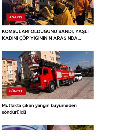
ASAYIŞ
KOMŞULARI ÖLDÜĞÜNÜ SANDI, YAŞLI
KADINI ÇÖP YIĞINININ ARASINDA
BULUNDU
GÜNCEL
Mutfakta çıkan yangın büyümeden
söndürüldü