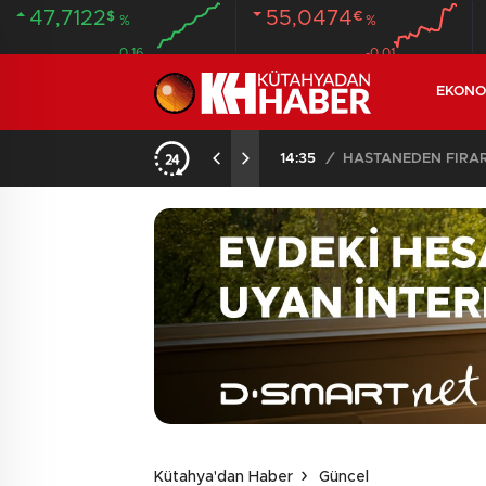
47,7122
55,0474
$
€
%
%
0.16
-0.01
EKONO
ANDI
20:58
/
Kütahya'dan Haber
Güncel