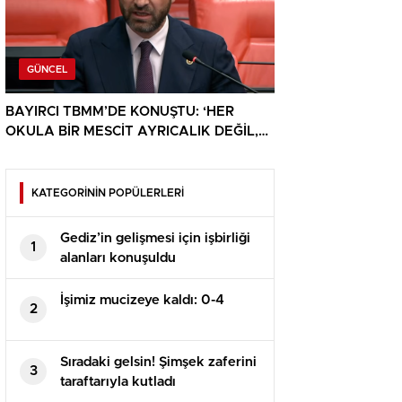
GÜNCEL
BAYIRCI TBMM’DE KONUŞTU: ‘HER
OKULA BİR MESCİT AYRICALIK DEĞİL,
HAKTIR’
KATEGORİNİN POPÜLERLERİ
Gediz’in gelişmesi için işbirliği
1
alanları konuşuldu
İşimiz mucizeye kaldı: 0-4
2
Sıradaki gelsin! Şimşek zaferini
3
taraftarıyla kutladı