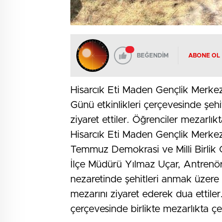
BEĞENDİM
ABONE OL
Hisarcık Eti Maden Gençlik Merkezi
Günü etkinlikleri çerçevesinde şeh
ziyaret ettiler. Öğrenciler mezarlık
Hisarcık Eti Maden Gençlik Merkezin
Temmuz Demokrasi ve Milli Birlik 
İlçe Müdürü Yılmaz Uçar, Antrenör
nezaretinde şehitleri anmak üzere
mezarını ziyaret ederek dua ettiler
çerçevesinde birlikte mezarlıkta çev