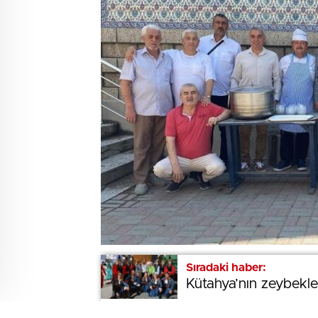
Sıradaki haber:
Sıradaki haber:
Kütahya’nın zeybekler
Kütahya’nın zeybekler
BEĞENDİM
ABONE OL