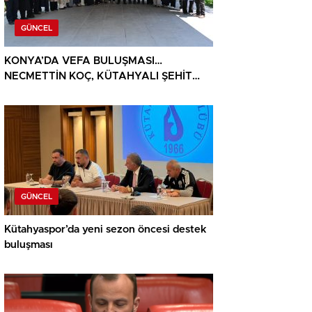
GÜNCEL
KONYA’DA VEFA BULUŞMASI…
NECMETTİN KOÇ, KÜTAHYALI ŞEHİT
AİLELERİ VE GAZİLERİ AĞIRLADI
GÜNCEL
Kütahyaspor’da yeni sezon öncesi destek
buluşması