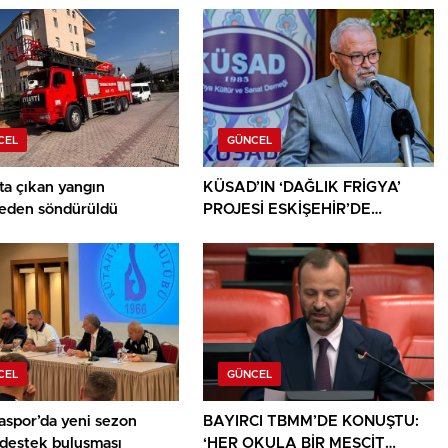
CEL
GÜNCEL
ta çıkan yangın
KÜSAD’IN ‘DAĞLIK FRİGYA’
den söndürüldü
PROJESİ ESKİŞEHİR’DE
SANATSEVERLERLE
BULUŞUYOR
CEL
GÜNCEL
aspor’da yeni sezon
BAYIRCI TBMM’DE KONUŞTU:
 destek buluşması
‘HER OKULA BİR MESCİT