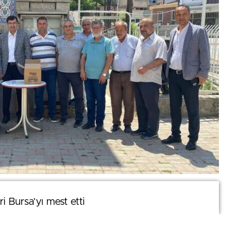
0
i Bursa’yı mest etti
i Bursa’yı mest etti
News