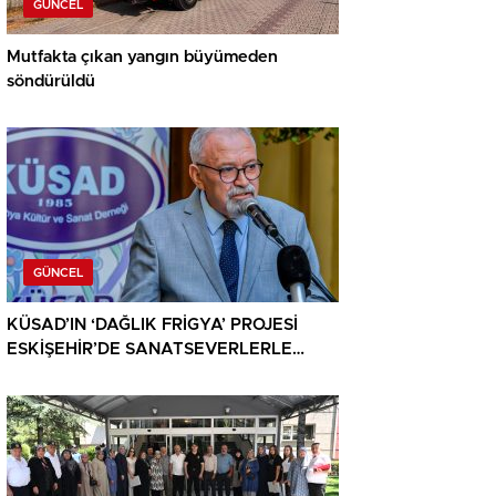
GÜNCEL
Mutfakta çıkan yangın büyümeden
söndürüldü
GÜNCEL
KÜSAD’IN ‘DAĞLIK FRİGYA’ PROJESİ
ESKİŞEHİR’DE SANATSEVERLERLE
BULUŞUYOR