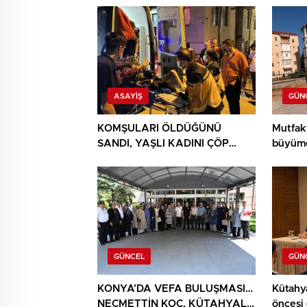
ASAYIŞ
GÜN
KOMŞULARI ÖLDÜĞÜNÜ
Mutfak
SANDI, YAŞLI KADINI ÇÖP
büyüme
YIĞINININ ARASINDA
BULUNDU
GÜNCEL
GÜN
KONYA’DA VEFA BULUŞMASI…
Kütahy
NECMETTİN KOÇ, KÜTAHYALI
öncesi