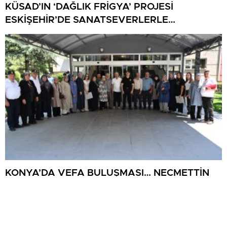
KÜSAD’IN ‘DAĞLIK FRİGYA’ PROJESİ
ESKİŞEHİR’DE SANATSEVERLERLE
BULUŞUYOR
KONYA’DA VEFA BULUŞMASI… NECMETTİN
KOÇ, KÜTAHYALI ŞEHİT AİLELERİ VE
GAZİLERİ AĞIRLADI