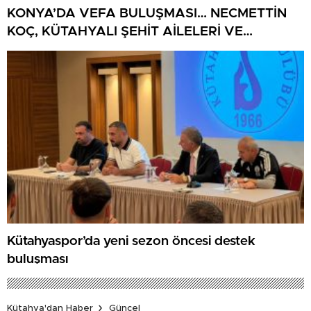
KONYA’DA VEFA BULUŞMASI… NECMETTİN
KOÇ, KÜTAHYALI ŞEHİT AİLELERİ VE
GAZİLERİ AĞIRLADI
Kütahyaspor’da yeni sezon öncesi destek
buluşması
Kütahya'dan Haber
Güncel