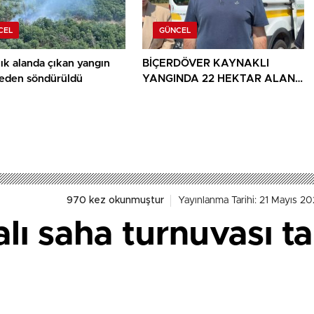
CEL
GÜNCEL
ık alanda çıkan yangın
BİÇERDÖVER KAYNAKLI
den söndürüldü
YANGINDA 22 HEKTAR ALAN
YANDI
970 kez okunmuştur
Yayınlanma Tarihi: 21 Mayıs 20
alı saha turnuvası 