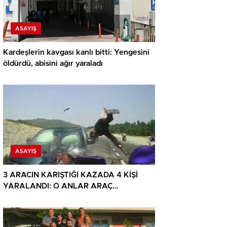
ASAYIŞ
Kardeşlerin kavgası kanlı bitti: Yengesini
öldürdü, abisini ağır yaraladı
ASAYIŞ
3 ARACIN KARIŞTIĞI KAZADA 4 KİŞİ
YARALANDI: O ANLAR ARAÇ
KAMERASINA YANSIDI