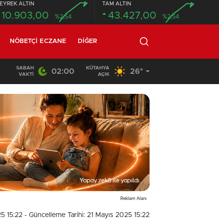
EYREK ALTIN
TAM ALTIN
10.903,00
43.427,00
%2,54
%2,54
NÖBETÇI ECZANE
DIĞER
SABAH
KÜTAHYA
02:00
26°
02:03
/
VAKTI
AÇIK
Reklam Alanı
25 15:22
- Güncelleme Tarihi: 21 Mayıs 2025 15:22