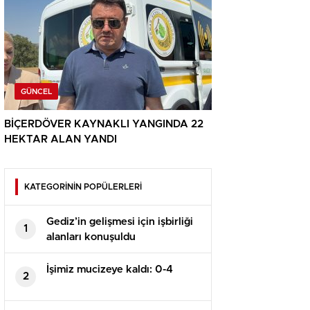
GÜNCEL
BİÇERDÖVER KAYNAKLI YANGINDA 22
HEKTAR ALAN YANDI
KATEGORİNİN POPÜLERLERİ
Gediz’in gelişmesi için işbirliği
1
alanları konuşuldu
İşimiz mucizeye kaldı: 0-4
2