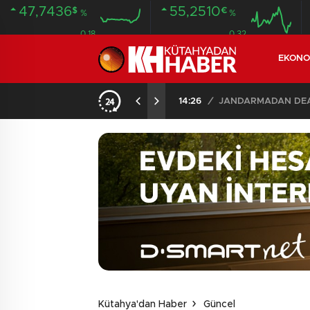
47,7436
55,2510
$
€
%
%
0.18
0.32
EKONO
14:26
/
JANDARMADAN DEAŞ
Kütahya'dan Haber
Güncel