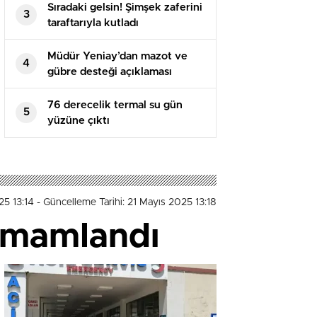
Sıradaki gelsin! Şimşek zaferini
3
taraftarıyla kutladı
Müdür Yeniay’dan mazot ve
4
gübre desteği açıklaması
76 derecelik termal su gün
5
yüzüne çıktı
25 13:14
- Güncelleme Tarihi: 21 Mayıs 2025 13:18
tamamlandı