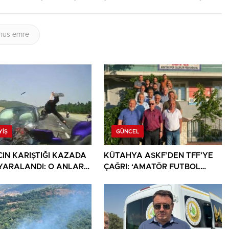
nus emre
YIŞ
GÜNCEL
CIN KARIŞTIĞI KAZADA
KÜTAHYA ASKF’DEN TFF’YE
İ YARALANDI: O ANLAR
ÇAĞRI: ‘AMATÖR FUTBOL
KAMERASINA YANSIDI
SAHİPSİZ DEĞİLDİR’