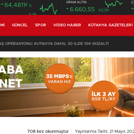
GRAM ALTIN
Ç
64,4811
£
%
6.660,55
%2,59
0.38
MI
GÜNCEL
SPOR
VIDEO HABER
KÜTAHYA GAZETELERI
 OPERASYONU: KÜTAHYA DAHİL 30 İLDE 104 GÖZALTI
708 kez okunmuştur
Yayınlanma Tarihi: 21 Mayıs 20