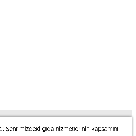
0
News
 Şehrimizdeki gıda hizmetlerinin kapsamını
 Şehrimizdeki gıda hizmetlerinin kapsamını