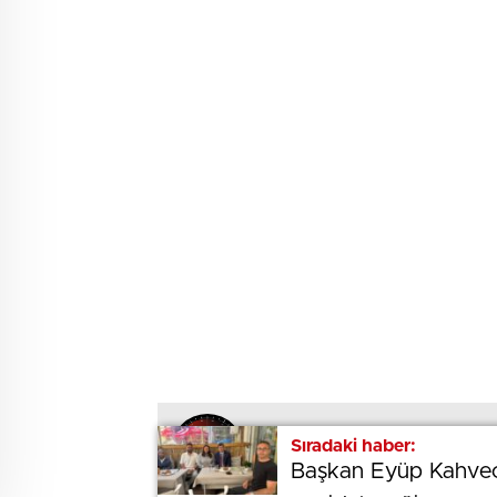
Sıradaki haber:
Sıradaki haber:
BEĞENDİM
ABONE OL
Başkan Eyüp Kahveci:
Başkan Eyüp Kahveci: