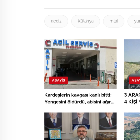
gediz
Kütahya
mtal
yu
ASAYIŞ
ASA
Kardeşlerin kavgası kanlı bitti:
3 ARA
Yengesini öldürdü, abisini ağır
4 KİŞ
yaraladı
ARAÇ 