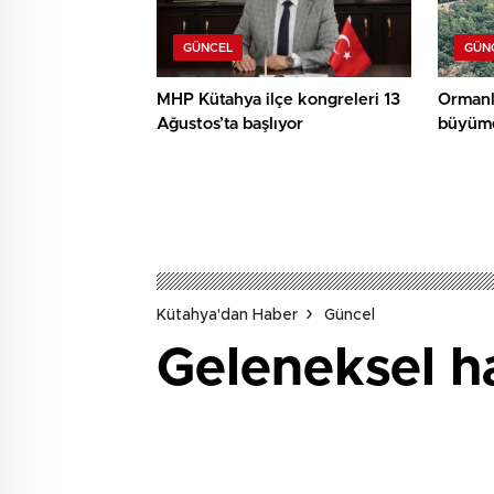
GÜNCEL
GÜN
MHP Kütahya ilçe kongreleri 13
Ormanl
Ağustos’ta başlıyor
büyüme
Kütahya'dan Haber
Güncel
Geleneksel h