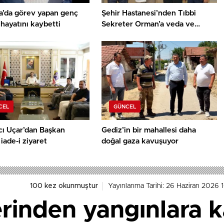
a’da görev yapan genç
Şehir Hastanesi’nden Tıbbi
hayatını kaybetti
Sekreter Orman’a veda ve
teşekkür belgesi
CEL
GÜNCEL
cı Uçar’dan Başkan
Gediz’in bir mahallesi daha
 iade-i ziyaret
doğal gaza kavuşuyor
100 kez okunmuştur
Yayınlanma Tarihi: 26 Haziran 2026 
rinden yangınlara k