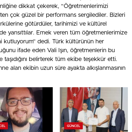
liğine dikkat çekerek, “Öğretmenlerimizi
n çok güzel bir performans sergilediler. Bizleri
külerine götürdüler, tarihimizi ve kültürel
lde yansıttılar. Emek veren tüm öğretmenlerimize
ini kutluyorum” dedi. Türk kültürünün her
duğunu ifade eden Vali Işın, öğretmenlerin bu
 taşıdığını belirterek tüm ekibe teşekkür etti.
hne alan ekibin uzun süre ayakta alkışlanmasının
CEL
GÜNCEL