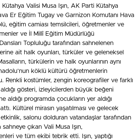
 Kütahya Valisi Musa Işın, AK Parti Kütahya
ı, Hava Er Eğitim Tugay ve Garnizon Komutanı Hava
ü, eğitim camiası temsilcileri, öğretmenler ve
menler ve İl Millî Eğitim Müdürlüğü
Dansları Topluluğu tarafından sahnelenen
erine ait halk oyunları, türküler ve geleneksel
asalların, türkülerin ve halk oyunlarının aynı
adolu’nun köklü kültürü öğretmenlerin
. Renkli kostümler, zengin koreografiler ve farklı
ldığı gösteri, izleyicilerden büyük beğeni
ne aldığı programda çocukların yer aldığı
attı. Kültürel mirasın yaşatılması ve gelecek
 etkinlik, salonu dolduran vatandaşlar tarafından
da sahneye çıkan Vali Musa Işın,
eri ve tüm ekibi tebrik etti. Işın, yaptığı