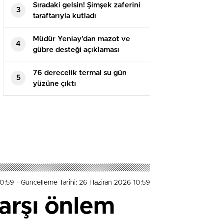
Sıradaki gelsin! Şimşek zaferini
3
taraftarıyla kutladı
Müdür Yeniay’dan mazot ve
4
gübre desteği açıklaması
76 derecelik termal su gün
5
yüzüne çıktı
10:59
- Güncelleme Tarihi: 26 Haziran 2026 10:59
arşı önlem