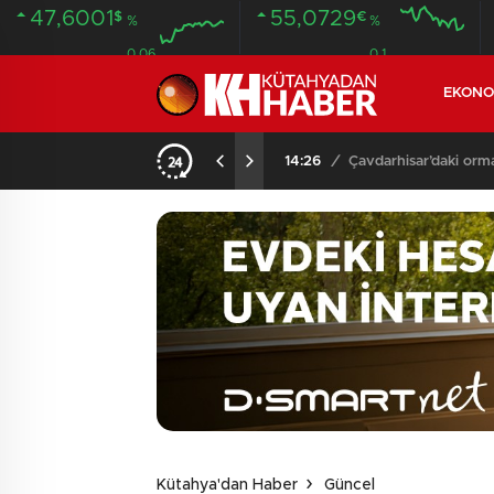
47,6001
55,0729
$
€
%
%
0.06
0.1
EKONO
NDA BULUNDU
14:26
/
Çavdarhisar’daki orm
Kütahya'dan Haber
Güncel