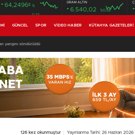
GRAM ALTIN
Ç
64,2496
£
%
6.540,02
%0,68
0.22
MI
GÜNCEL
SPOR
VIDEO HABER
KÜTAHYA GAZETELERI
an yangını söndürüldü
126 kez okunmuştur
Yayınlanma Tarihi: 26 Haziran 2026 