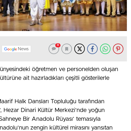
0
News
 bünyesindeki öğretmen ve personelden oluşan
türüne ait hazırladıkları çeşitli gösterilerle
Maarif Halk Dansları Topluluğu tarafından
i’, Hezar Dinari Kültür Merkezi’nde yoğun
an Sahneye Bir Anadolu Rüyası’ temasıyla
nadolu’nun zengin kültürel mirasını yansıtan