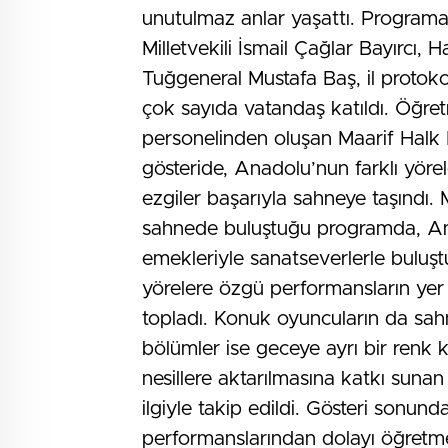
unutulmaz anlar yaşattı. Programa
Milletvekili İsmail Çağlar Bayırc
Tuğgeneral Mustafa Baş, il protokol
çok sayıda vatandaş katıldı. Öğret
personelinden oluşan Maarif Halk 
gösteride, Anadolu’nun farklı yörel
ezgiler başarıyla sahneye taşındı. M
sahnede buluştuğu programda, An
emekleriyle sanatseverlerle buluştu
yörelere özgü performansların yer a
topladı. Konuk oyuncuların da sah
bölümler ise geceye ayrı bir renk k
nesillere aktarılmasına katkı sunan
ilgiyle takip edildi. Gösteri sonun
performanslarından dolayı öğretmenl