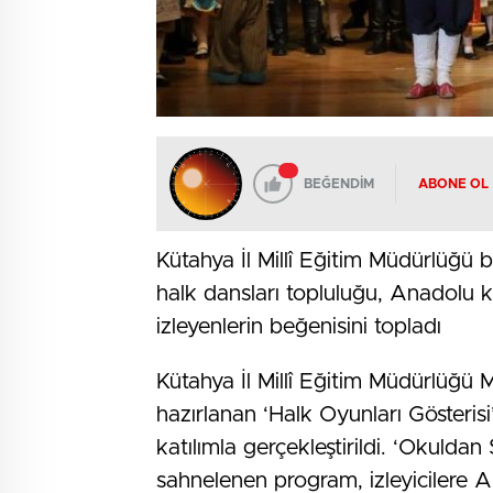
BEĞENDİM
ABONE OL
Kütahya İl Millî Eğitim Müdürlüğü
halk dansları topluluğu, Anadolu kül
izleyenlerin beğenisini topladı
Kütahya İl Millî Eğitim Müdürlüğü 
hazırlanan ‘Halk Oyunları Gösteris
katılımla gerçekleştirildi. ‘Okuld
sahnelenen program, izleyicilere A