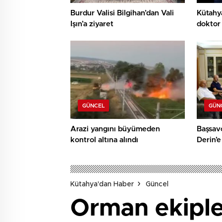
Burdur Valisi Bilgihan’dan Vali
Kütahy
Işın’a ziyaret
doktor 
GÜNCEL
GÜN
Arazi yangını büyümeden
Başsav
kontrol altına alındı
Derin’e
Kütahya'dan Haber
Güncel
Orman ekiple