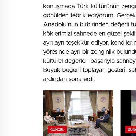
konuşmada Türk kültürünün zengin
gönülden tebrik ediyorum. Gerçekte
Anadolu’nun birbirinden değerli tür
köklerimizi sahnede en güzel şeki
ayrı ayrı teşekkür ediyor, kendiler
yöresinde ayrı bir zenginlik bulun
kültürel değerleri başarıyla sahneye
Büyük beğeni toplayan gösteri, sa
ardından sona erdi.
GÜNCEL
GÜN