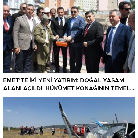
EMET’TE İKİ YENİ YATIRIM: DOĞAL YAŞAM
ALANI AÇILDI, HÜKÜMET KONAĞININ TEMELİ
ATILDI