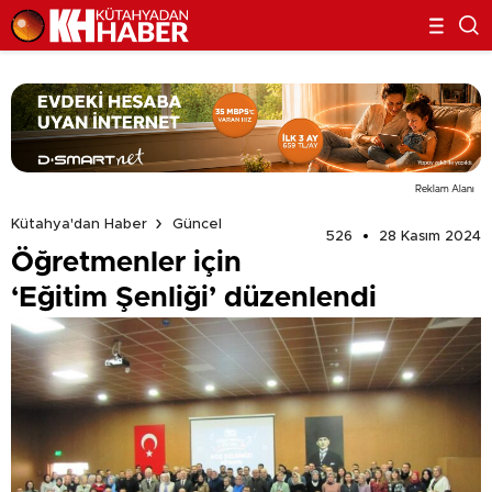
Reklam Alanı
Kütahya'dan Haber
Güncel
526
28 Kasım 2024
Öğretmenler için
‘Eğitim Şenliği’ düzenlendi