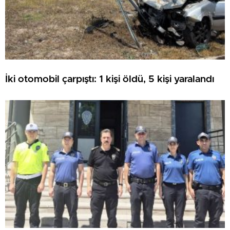
İki otomobil çarpıştı: 1 kişi öldü, 5 kişi yaralandı