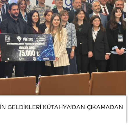
İÇİN GELDİKLERİ KÜTAHYA’DAN ÇIKAMADAN
İÇİN GELDİKLERİ KÜTAHYA’DAN ÇIKAMADAN
0
News