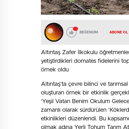
BEĞENDİM
ABONE OL
Altıntaş Zafer İlkokulu öğretmenle
yetiştirdikleri domates fidelerini 
örnek oldu
Altıntaş’ta çevre bilinci ve tarıms
oluşturan örnek bir etkinlik gerçekl
‘Yeşil Vatan Benim Okulum Geleceğe 
zamanlı olarak sürdürülen ‘Kökler
etkinlikleri düzenlendi. Bu kapsa
olmak adına Yerli Tohum Tarım Atöly