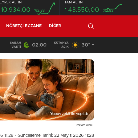
EYREK ALTIN
TAM ALTIN
10.934,00
43.550,00
%2,83
%2,83
NÖBETÇI ECZANE
DIĞER
SABAH
KÜTAHYA
02:00
30°
20:58
/
VAKTI
AÇIK
Reklam Alanı
6 11:28
- Güncelleme Tarihi: 22 Mayıs 2026 11:28