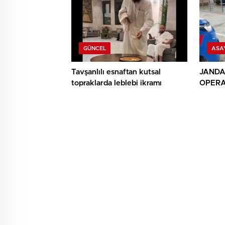
GÜNCEL
ASA
Tavşanlılı esnaftan kutsal
JAND
topraklarda leblebi ikramı
OPERA
DAHİL 