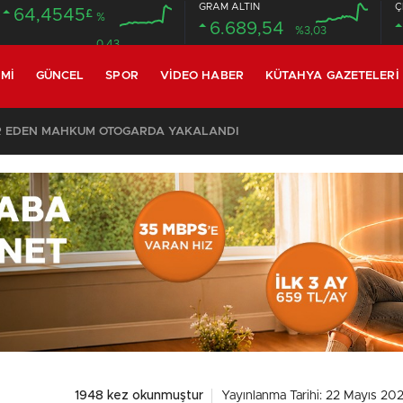
GRAM ALTIN
Ç
64,4545
£
%
6.689,54
%3,03
0.43
MI
GÜNCEL
SPOR
VIDEO HABER
KÜTAHYA GAZETELERI
R EDEN MAHKUM OTOGARDA YAKALANDI
1948 kez okunmuştur
Yayınlanma Tarihi: 22 Mayıs 202