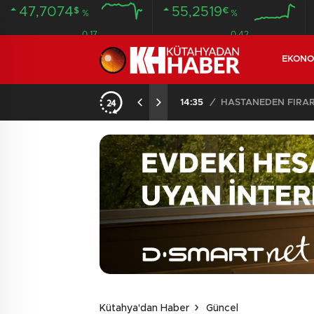
47,7074
55,2519
$
€
%
%
0.17
0.42
EKONO
14:35
/
HASTANEDEN FİRA
Kütahya'dan Haber
Güncel