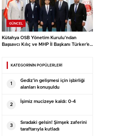
GÜNCEL
Kütahya OSB Yönetim Kurulu’ndan
Başsavcı Kılıç ve MHP İl Başkanı Türker’e
ziyaret
KATEGORİNİN POPÜLERLERİ
Gediz’in gelişmesi için işbirliği
1
alanları konuşuldu
İşimiz mucizeye kaldı: 0-4
2
Sıradaki gelsin! Şimşek zaferini
3
taraftarıyla kutladı