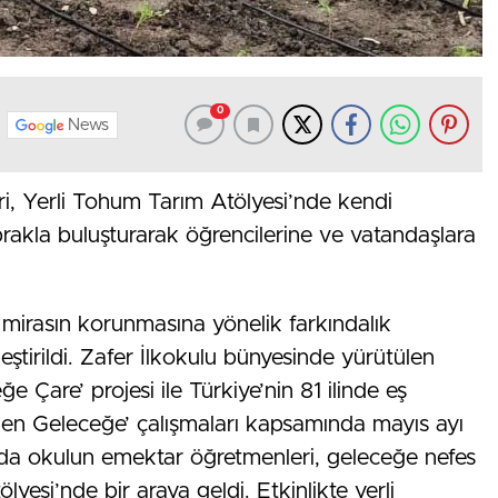
0
News
ri, Yerli Tohum Tarım Atölyesi’nde kendi
toprakla buluşturarak öğrencilerine ve vatandaşlara
al mirasın korunmasına yönelik farkındalık
eştirildi. Zafer İlkokulu bünyesinde yürütülen
Çare’ projesi ile Türkiye’nin 81 ilinde eş
den Geleceğe’ çalışmaları kapsamında mayıs ayı
mda okulun emektar öğretmenleri, geleceğe nefes
esi’nde bir araya geldi. Etkinlikte yerli