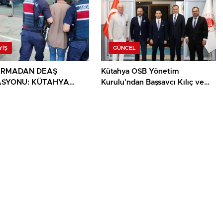
YIŞ
GÜNCEL
ARMADAN DEAŞ
Kütahya OSB Yönetim
SYONU: KÜTAHYA
Kurulu’ndan Başsavcı Kılıç ve
30 İLDE 104 GÖZALTI
MHP İl Başkanı Türker’e ziyaret