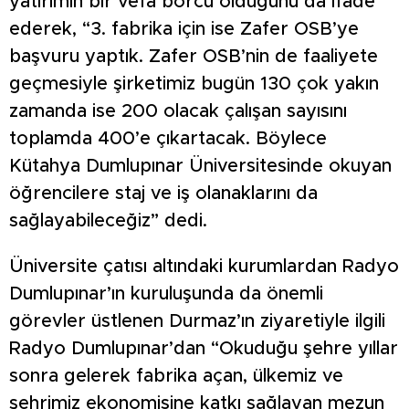
yatırımın bir vefa borcu olduğunu da ifade
ederek, “3. fabrika için ise Zafer OSB’ye
başvuru yaptık. Zafer OSB’nin de faaliyete
geçmesiyle şirketimiz bugün 130 çok yakın
zamanda ise 200 olacak çalışan sayısını
toplamda 400’e çıkartacak. Böylece
Kütahya Dumlupınar Üniversitesinde okuyan
öğrencilere staj ve iş olanaklarını da
sağlayabileceğiz” dedi.
Üniversite çatısı altındaki kurumlardan Radyo
Dumlupınar’ın kuruluşunda da önemli
görevler üstlenen Durmaz’ın ziyaretiyle ilgili
Radyo Dumlupınar’dan “Okuduğu şehre yıllar
sonra gelerek fabrika açan, ülkemiz ve
şehrimiz ekonomisine katkı sağlayan mezun