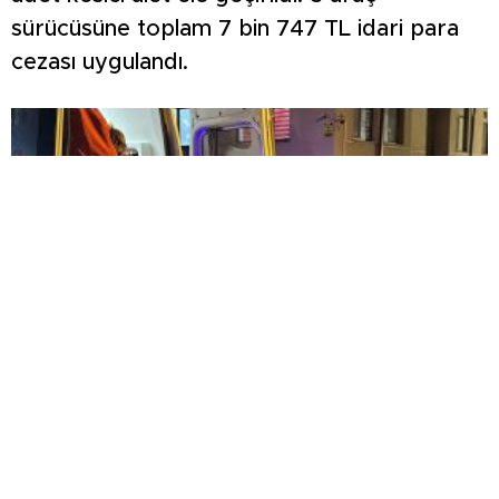
sürücüsüne toplam 7 bin 747 TL idari para
cezası uygulandı.
KOMŞULARI ÖLDÜĞÜNÜ SANDI, YAŞLI KADINI
ÇÖP YIĞINININ ARASINDA BULUNDU