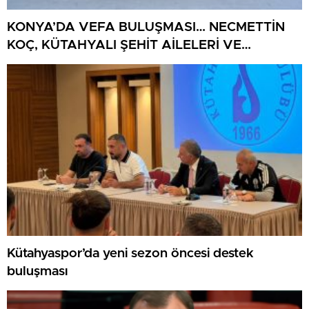
KONYA’DA VEFA BULUŞMASI… NECMETTİN
KOÇ, KÜTAHYALI ŞEHİT AİLELERİ VE
GAZİLERİ AĞIRLADI
Kütahyaspor’da yeni sezon öncesi destek
buluşması