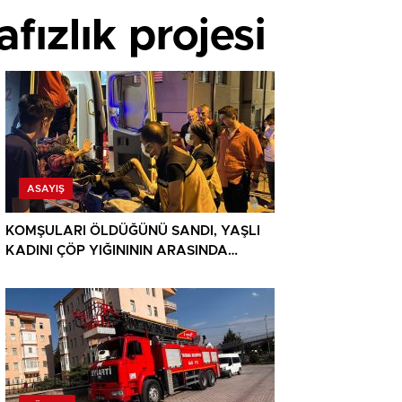
afızlık projesi
ASAYIŞ
KOMŞULARI ÖLDÜĞÜNÜ SANDI, YAŞLI
KADINI ÇÖP YIĞINININ ARASINDA
BULUNDU