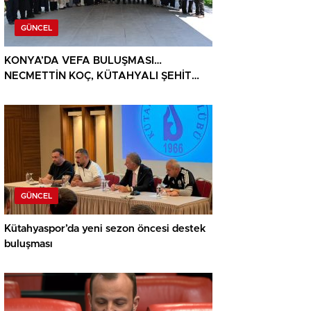
GÜNCEL
KONYA’DA VEFA BULUŞMASI…
NECMETTİN KOÇ, KÜTAHYALI ŞEHİT
AİLELERİ VE GAZİLERİ AĞIRLADI
GÜNCEL
Kütahyaspor’da yeni sezon öncesi destek
buluşması