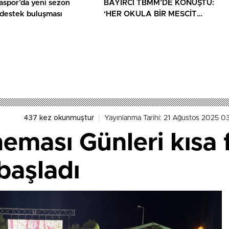
aspor’da yeni sezon
BAYIRCI TBMM’DE KONUŞTU:
 destek buluşması
‘HER OKULA BİR MESCİT
AYRICALIK DEĞİL, HAKTIR’
437 kez okunmuştur
Yayınlanma Tarihi: 21 Ağustos 2025 0
eması Günleri kısa 
başladı