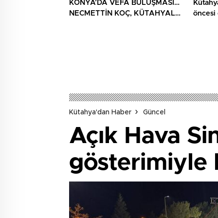
KONYA’DA VEFA BULUŞMASI…
Kütahy
NECMETTİN KOÇ, KÜTAHYALI
öncesi
ŞEHİT AİLELERİ VE GAZİLERİ
AĞIRLADI
Kütahya'dan Haber
Güncel
Açık Hava Sin
gösterimiyle 