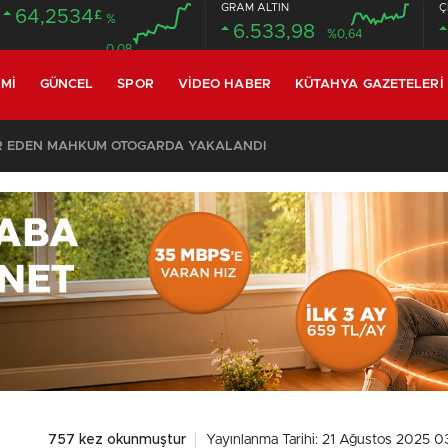
GRAM ALTIN
Ç
64,2534
£
%
6.533,98
%0,64
0.08
MI
GÜNCEL
SPOR
VIDEO HABER
KÜTAHYA GAZETELERI
SON DAKİKA – AYDEMİR ‘BİRAZ BEKLEYİN’ DEMİŞTİ… BELEDİYE BAŞKANI AK PARTİ’YE GEÇİYOR
757 kez okunmuştur
Yayınlanma Tarihi: 21 Ağustos 2025 0