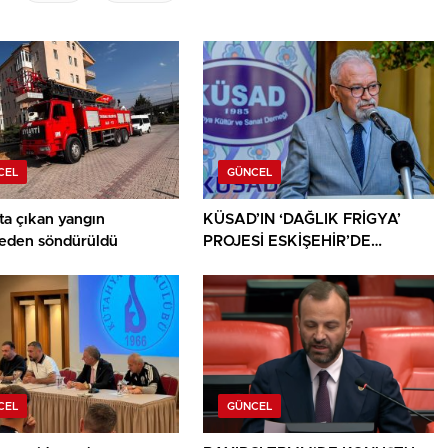
CEL
GÜNCEL
ta çıkan yangın
KÜSAD’IN ‘DAĞLIK FRİGYA’
den söndürüldü
PROJESİ ESKİŞEHİR’DE
SANATSEVERLERLE
BULUŞUYOR
CEL
GÜNCEL