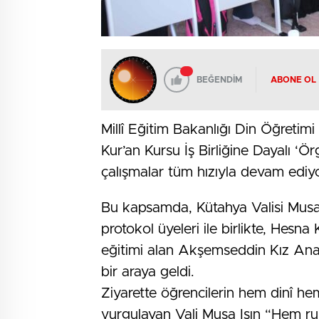
BEĞENDİM
ABONE OL
Millî Eğitim Bakanlığı Din Öğreti
Kur’an Kursu İş Birliğine Dayalı ‘Ö
çalışmalar tüm hızıyla devam ediyo
Bu kapsamda, Kütahya Valisi Musa I
protokol üyeleri ile birlikte, Hesn
eğitimi alan Akşemseddin Kız Anad
bir araya geldi.
Ziyarette öğrencilerin hem dinî hem
vurgulayan Vali Musa Işın “Hem ru