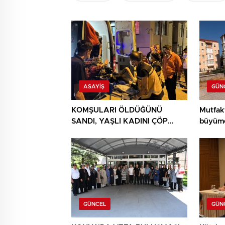
ASAYIŞ
GÜN
KOMŞULARI ÖLDÜĞÜNÜ
Mutfak
SANDI, YAŞLI KADINI ÇÖP
büyüme
YIĞINININ ARASINDA
BULUNDU
GÜNCEL
GÜN