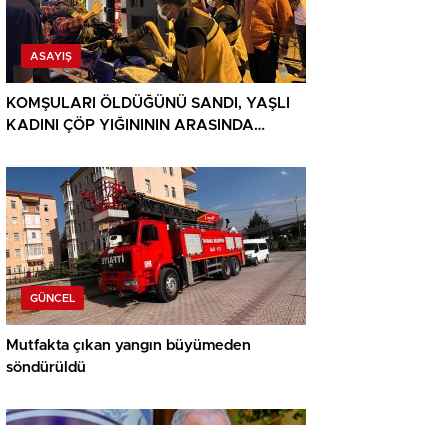
ASAYIŞ
KOMŞULARI ÖLDÜĞÜNÜ SANDI, YAŞLI
KADINI ÇÖP YIĞINININ ARASINDA
BULUNDU
GÜNCEL
Mutfakta çıkan yangın büyümeden
söndürüldü