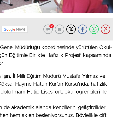
0
News
mi Genel Müdürlüğü koordinesinde yürütülen Okul-
rgün Eğitimle Birlikte Hafızlık Projesi’ kapsamında
r.
şın, İl Millî Eğitim Müdürü Mustafa Yılmaz ve
a Köksal Hayme Hatun Kur’an Kursu’nda, hafızlık
olu İmam Hatip Lisesi ortaokul öğrencileri ile
 de akademik alanda kendilerini geliştirdikleri
hen hem aklen besleniyorsunuz. Böylelikle çift