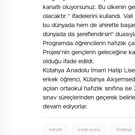
kanatlı oluyorsunuz. Bu ülkenin gel
olacaktır.” ifadelerini kullandı. Va
bu dünyada hem de ahirette başarılı
dünyada da şereflendirsin” duasıyl
Programda öğrencilerin hafızlık çalı
Projesi’nin gençlerin geleceğine k
olduğu ifade edildi.
Kütahya Anadolu İmam Hatip Lisesi 
erkek öğrenci, Kütahya Akşemsed
açılan ortaokul hafızlık sınıfına ise
sınav süreçlerinden geçerek belirle
devam ediyorlar.
hafızlık
kuran kursu
Kütahya