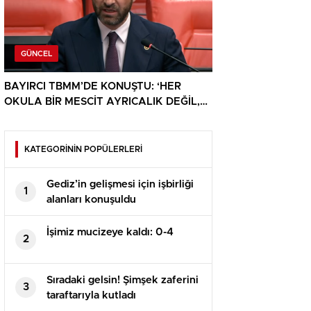
GÜNCEL
BAYIRCI TBMM’DE KONUŞTU: ‘HER
OKULA BİR MESCİT AYRICALIK DEĞİL,
HAKTIR’
KATEGORİNİN POPÜLERLERİ
Gediz’in gelişmesi için işbirliği
1
alanları konuşuldu
İşimiz mucizeye kaldı: 0-4
2
Sıradaki gelsin! Şimşek zaferini
3
taraftarıyla kutladı