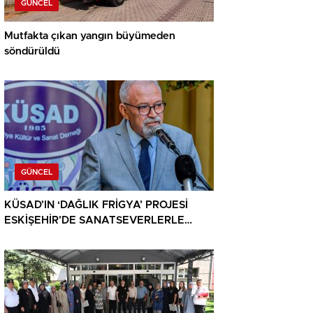
GÜNCEL
Mutfakta çıkan yangın büyümeden
söndürüldü
GÜNCEL
KÜSAD’IN ‘DAĞLIK FRİGYA’ PROJESİ
ESKİŞEHİR’DE SANATSEVERLERLE
BULUŞUYOR