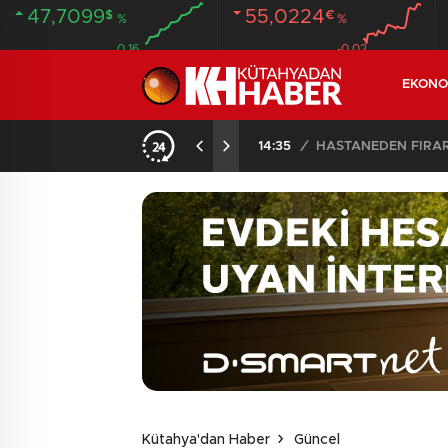
47,7099
55,0224
$
€
%
%
0.16
-0.02
EKONO
ANDI
20:58
/
Kütahya'dan Haber
Güncel