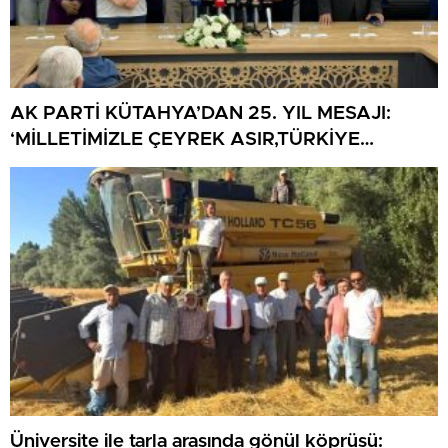
AK PARTİ KÜTAHYA’DAN 25. YIL MESAJI:
‘MİLLETİMİZLE ÇEYREK ASIR,TÜRKİYE
GELECEĞE HAZIR’
Üniversite ile tarla arasında gönül köprüsü: