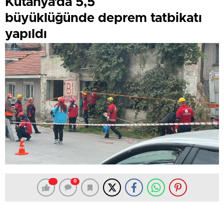
Kütahya’da 5,5
büyüklüğünde deprem tatbikatı
yapıldı
0