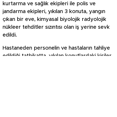
kurtarma ve sağlık ekipleri ile polis ve
jandarma ekipleri, yıkılan 3 konuta, yangın
çıkan bir eve, kimyasal biyolojik radyolojik
nükleer tehditler sızıntısı olan iş yerine sevk
edildi.
Hastaneden personelin ve hastaların tahliye
edildiği tatbikatta, yıkılan konutlardaki kişiler
kurtarılarak depremden etkilenmeyen sağlık
kuruluşlarına götürüldü. Tatbikat yaklaşık 4
saat sürdü.
Kütahya Vali Yardımcısı Harun Kazez,
gazetecilere, geçen hafta tatbikatın
planlandığını ve gece saatlerinde Simav’da
deprem meydana geldiğini