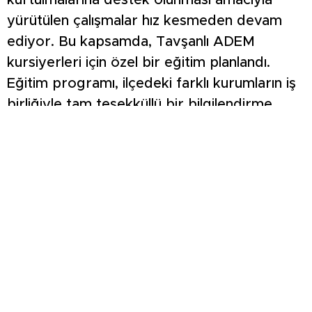
kurtulmalarına destek olunması amacıyla
yürütülen çalışmalar hız kesmeden devam
ediyor. Bu kapsamda, Tavşanlı ADEM
kursiyerleri için özel bir eğitim planlandı.
Eğitim programı, ilçedeki farklı kurumların iş
birliğiyle tam teşekküllü bir bilgilendirme
platformuna dönüştü Eğitimde, tütün
kullanımının sadece birey sağlığını değil, pasif
içicilik yoluyla aile ve toplum sağlığını da
tehdit ettiğine vurgu yapıldı. Kursiyerlerin
yoğun ilgi gösterdiği programda, sigarayı
bırakmak isteyen vatandaşların ALO 171
Sigara Bırakma Danışma Hattı ve ilçedeki
sağlık kuruluşlarından nasıl destek
alabilecekleri detaylandırıldı. Tavşanlı İlçe