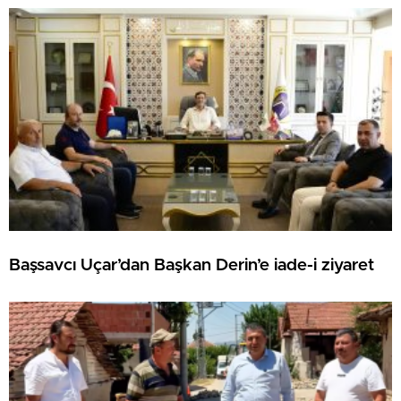
Başsavcı Uçar’dan Başkan Derin’e iade-i ziyaret