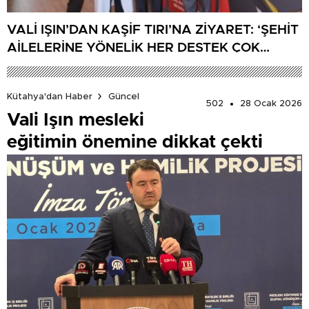
VALİ IŞIN’DAN KAŞİF TIRI’NA ZİYARET: ‘ŞEHİT
AİLELERİNE YÖNELİK HER DESTEK ÇOK
DEĞERLİ’
Kütahya'dan Haber
Güncel
502
28 Ocak 2026
Vali Işın mesleki
eğitimin önemine dikkat çekti