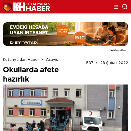
Reklam Alanı
Kütahya'dan Haber
Asayiş
537
28 Şubat 2022
Okullarda afete
hazırlık