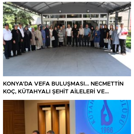
BULUŞUYOR
KONYA’DA VEFA BULUŞMASI… NECMETTİN
KOÇ, KÜTAHYALI ŞEHİT AİLELERİ VE
GAZİLERİ AĞIRLADI