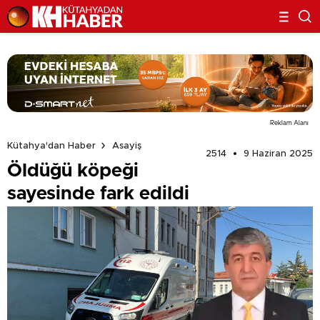
Reklam Alanı
Kütahya'dan Haber
Asayiş
2514
9 Haziran 2025
Öldüğü köpeği
sayesinde fark edildi