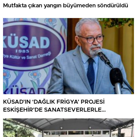
Mutfakta çıkan yangın büyümeden söndürüldü
KÜSAD’IN ‘DAĞLIK FRİGYA’ PROJESİ
ESKİŞEHİR’DE SANATSEVERLERLE
BULUŞUYOR