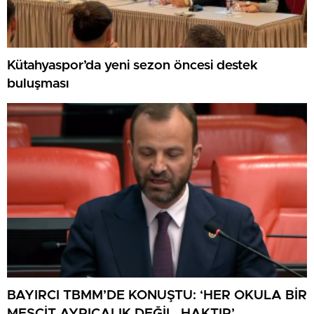
Kütahyaspor’da yeni sezon öncesi destek
buluşması
BAYIRCI TBMM’DE KONUŞTU: ‘HER OKULA BİR
MESCİT AYRICALIK DEĞİL, HAKTIR’