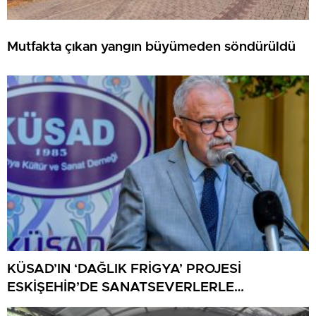
Mutfakta çıkan yangın büyümeden söndürüldü
KÜSAD’IN ‘DAĞLIK FRİGYA’ PROJESİ
ESKİŞEHİR’DE SANATSEVERLERLE
BULUŞUYOR