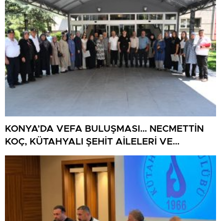
KONYA’DA VEFA BULUŞMASI… NECMETTİN
KOÇ, KÜTAHYALI ŞEHİT AİLELERİ VE
GAZİLERİ AĞIRLADI