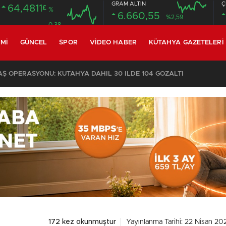
GRAM ALTIN
Ç
64,4811
£
%
6.660,55
%2,59
0.38
MI
GÜNCEL
SPOR
VIDEO HABER
KÜTAHYA GAZETELERI
 OPERASYONU: KÜTAHYA DAHİL 30 İLDE 104 GÖZALTI
172 kez okunmuştur
Yayınlanma Tarihi: 22 Nisan 20