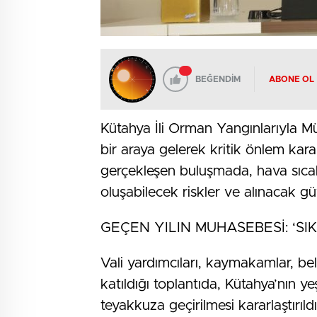
BEĞENDİM
ABONE OL
Kütahya İli Orman Yangınlarıyla M
bir araya gelerek kritik önlem karar
gerçekleşen buluşmada, hava sıcakl
oluşabilecek riskler ve alınacak güv
GEÇEN YILIN MUHASEBESİ: ‘SI
Vali yardımcıları, kaymakamlar, be
katıldığı toplantıda, Kütahya’nın ye
teyakkuza geçirilmesi kararlaştırıld