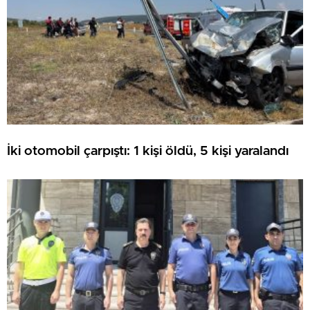
İki otomobil çarpıştı: 1 kişi öldü, 5 kişi yaralandı