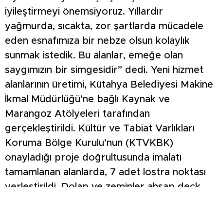
iyileştirmeyi önemsiyoruz. Yıllardır
yağmurda, sıcakta, zor şartlarda mücadele
eden esnafımıza bir nebze olsun kolaylık
sunmak istedik. Bu alanlar, emeğe olan
saygımızın bir simgesidir” dedi. Yeni hizmet
alanlarının üretimi, Kütahya Belediyesi Makine
İkmal Müdürlüğü’ne bağlı Kaynak ve
Marangoz Atölyeleri tarafından
gerçekleştirildi. Kültür ve Tabiat Varlıkları
Koruma Bölge Kurulu’nun (KTVKBK)
onayladığı proje doğrultusunda imalatı
tamamlanan alanlarda, 7 adet lostra noktası
yerleştirildi. Dolap ve zeminler ahşap deck
kaplama ile estetik bir görünüme
kavuşturuldu. Başkan Kahveci, lostraların 1,5