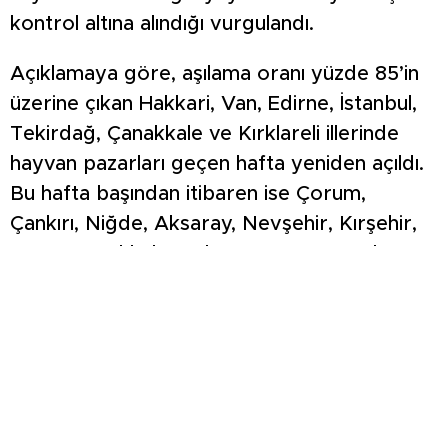
kontrol altına alındığı vurgulandı.
Açıklamaya göre, aşılama oranı yüzde 85’in
üzerine çıkan Hakkari, Van, Edirne, İstanbul,
Tekirdağ, Çanakkale ve Kırklareli illerinde
hayvan pazarları geçen hafta yeniden açıldı.
Bu hafta başından itibaren ise Çorum,
Çankırı, Niğde, Aksaray, Nevşehir, Kırşehir,
Yozgat, Kırıkkale, Ankara, Amasya, Bolu,
Düzce, Zonguldak, Bartın, Karabük,
Kastamonu ve Sinop illerinde de pazarların
faaliyete geçtiği bildirildi. Böylece toplamda
24 ilde hayvan pazarları yeniden açılmış oldu.
Bakanlık, aşılamadaki başarı oranlarının