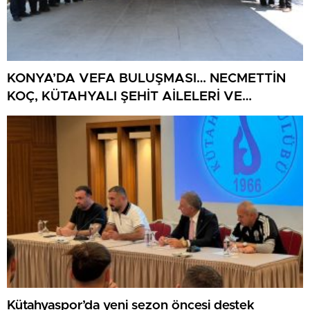
KONYA’DA VEFA BULUŞMASI… NECMETTİN
KOÇ, KÜTAHYALI ŞEHİT AİLELERİ VE
GAZİLERİ AĞIRLADI
Kütahyaspor’da yeni sezon öncesi destek