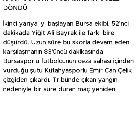
DÖNDÜ
İkinci yarıya iyi başlayan Bursa ekibi, 52’nci
dakikada Yiğit Ali Bayrak ile farkı bire
düşürdü. Uzun süre bu skorla devam eden
karşılaşmanın 83’üncü dakikasında
Bursasporlu futbolcunun ceza sahası içinden
vurduğu şutu Kütahyasporlu Emir Can Çelik
çizgiden çıkardı. Tribünde çıkan yangın
nedeniyle bir süre duran maç yeniden
başladı. Güney Sağır ile bir gol daha bulan
Belediye Kütahyaspor, maçı 3-1 kazandı.